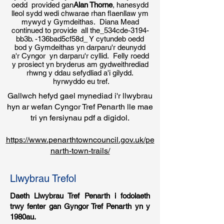
oedd provided gan
Alan Thorne
, hanesydd
lleol sydd wedi chwarae rhan flaenllaw ym
mywyd y Gymdeithas. Diana Mead
continued to provide all the_534cde-3194-
bb3b. -136bad5cf58d_ Y cytundeb oedd
bod y Gymdeithas yn darparu'r deunydd
a'r Cyngor yn darparu'r cyllid. Felly roedd
y prosiect yn bryderus am gydweithrediad
rhwng y ddau sefydliad a'i gilydd.
hyrwyddo eu tref.
Gallwch hefyd gael mynediad i'r llwybrau
hyn ar wefan Cyngor Tref Penarth lle mae
tri yn fersiynau pdf a digidol.
https://www.penarthtowncouncil.gov.uk/pe
narth-town-trails/
Llwybrau Trefol
Daeth Llwybrau Tref Penarth i fodolaeth
trwy fenter gan Gyngor Tref Penarth yn y
1980au.