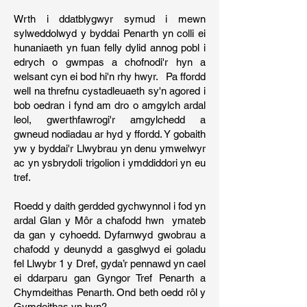
Wrth i ddatblygwyr symud i mewn
sylweddolwyd y byddai Penarth yn colli ei
hunaniaeth yn fuan felly dylid annog pobl i
edrych o gwmpas a chofnodi'r hyn a
welsant cyn ei bod hi'n rhy hwyr. Pa ffordd
well na threfnu cystadleuaeth sy'n agored i
bob oedran i fynd am dro o amgylch ardal
leol, gwerthfawrogi'r amgylchedd a
gwneud nodiadau ar hyd y ffordd. Y gobaith
yw y byddai'r Llwybrau yn denu ymwelwyr
ac yn ysbrydoli trigolion i ymddiddori yn eu
tref.
Roedd y daith gerdded gychwynnol i fod yn
ardal Glan y Môr a chafodd hwn ymateb
da gan y cyhoedd. Dyfarnwyd gwobrau a
chafodd y deunydd a gasglwyd ei goladu
fel Llwybr 1 y Dref, gyda’r pennawd yn cael
ei ddarparu gan Gyngor Tref Penarth a
Chymdeithas Penarth. Ond beth oedd rôl y
Gymdeithas yn hyn?