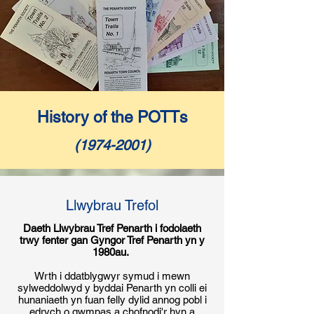
History of the POTTs
(1974-2001)
Llwybrau Trefol
Daeth Llwybrau Tref Penarth i fodolaeth
trwy fenter gan Gyngor Tref Penarth yn y
1980au.
Wrth i ddatblygwyr symud i mewn
sylweddolwyd y byddai Penarth yn colli ei
hunaniaeth yn fuan felly dylid annog pobl i
edrych o gwmpas a chofnodi'r hyn a