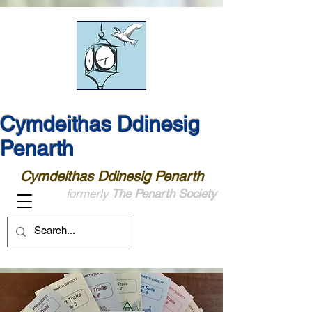
Cymdeithas Ddinesig
Penarth
Cymdeithas Ddinesig Penarth
formerly
The Penarth Society