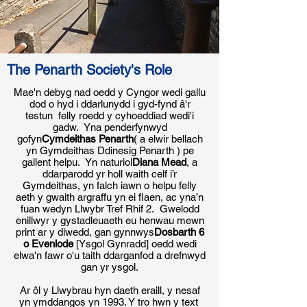
The Penarth Society's Role
Mae'n debyg nad oedd y Cyngor wedi gallu
dod o hyd i ddarlunydd i gyd-fynd â'r
testun felly roedd y cyhoeddiad wedi'i
gadw. Yna penderfynwyd
gofyn
Cymdeithas Penarth
( a elwir bellach
yn Gymdeithas Ddinesig Penarth ) pe
gallent helpu. Yn naturiol
Diana Mead
, a
ddarparodd yr holl waith celf i’r
Gymdeithas, yn falch iawn o helpu felly
aeth y gwaith argraffu yn ei flaen, ac yna’n
fuan wedyn Llwybr Tref Rhif 2. Gwelodd
enillwyr y gystadleuaeth eu henwau mewn
print ar y diwedd, gan gynnwys
Dosbarth 6
o Evenlode
[Ysgol Gynradd] oedd wedi
elwa'n fawr o'u taith ddarganfod a drefnwyd
gan yr ysgol.
Ar ôl y Llwybrau hyn daeth eraill, y nesaf
yn ymddangos yn 1993. Y tro hwn y text