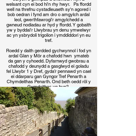
welsant cyn ei bod hi'n rhy hwyr. Pa ffordd
well na threfnu cystadleuaeth sy'n agored i
bob oedran i fynd am dro o amgylch ardal
leol, gwerthfawrogi'r amgylchedd a
gwneud nodiadau ar hyd y ffordd. Y gobaith
yw y byddai'r Llwybrau yn denu ymwelwyr
ac yn ysbrydoli trigolion i ymddiddori yn eu
tref.
Roedd y daith gerdded gychwynnol i fod yn
ardal Glan y Môr a chafodd hwn ymateb
da gan y cyhoedd. Dyfarnwyd gwobrau a
chafodd y deunydd a gasglwyd ei goladu
fel Llwybr 1 y Dref, gyda’r pennawd yn cael
ei ddarparu gan Gyngor Tref Penarth a
Chymdeithas Penarth. Ond beth oedd rôl y
Gymdeithas yn hyn?