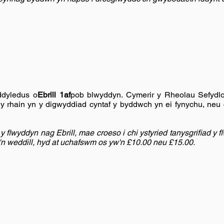
ddyledus o
Ebrill 1af
pob blwyddyn. Cymerir y Rheolau Sefydlo
ud y rhain yn y digwyddiad cyntaf y byddwch yn ei fynychu, neu 
flwyddyn nag Ebrill, mae croeso i chi ystyried tanysgrifiad y f
n weddill, hyd at uchafswm os yw'n £10.00 neu £15.00.