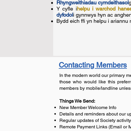
Rhyngweithiadau cymdeithasol
g
Y cyfle i
helpu i warchod hanes 
dyfodol
i gynnwys hyn ac anghen
Bydd eich ffi yn helpu i ariannu 
Contacting Members
In the modern world our primary m
those who would like this prefer
members by mobile/landline unless 
Things We Send:
New Member Welcome Info
Details and reminders about our 
Regular updates of Society activity
Remote Payment Links (Email or M