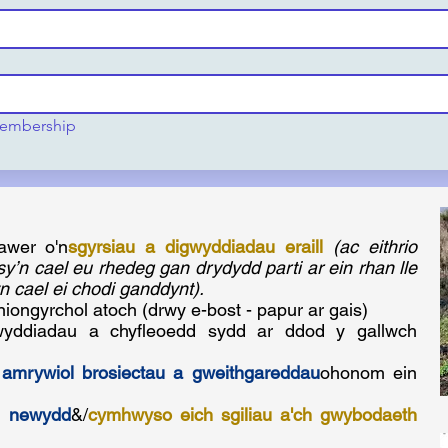
 membership
awer o'n
sgyrsiau a digwyddiadau eraill
(ac eithrio
sy’n cael eu rhedeg gan drydydd parti ar ein rhan lle
 cael ei chodi ganddynt).
niongyrchol atoch (drwy e-bost - papur ar gais)
wyddiadau a chyfleoedd sydd ar ddod y gallwch
mrywiol brosiectau a gweithgareddau
ohonom ein
h newydd
&/
cymhwyso eich sgiliau a'ch gwybodaeth