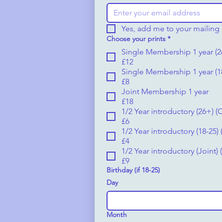
Yes, add me to your mailing l
Choose your prints
*
Single Membership 1 year (2
£12
Single Membership 1 year (1
£8
Joint Membership 1 year
£18
1/2 Year introductory (26+) (
£6
1/2 Year introductory (18-25)
£4
1/2 Year introductory (Joint)
£9
Birthday (if 18-25)
Day
Month