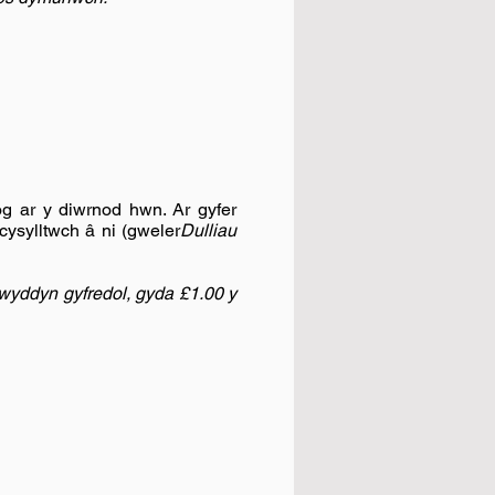
g ar y diwrnod hwn. Ar gyfer
cysylltwch â ni (gweler
Dulliau
lwyddyn gyfredol, gyda £1.00 y