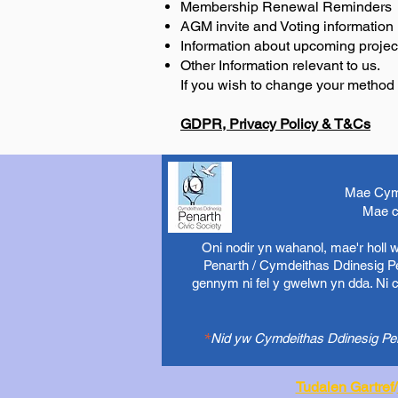
Membership Renewal Reminders
AGM invite and Voting information
Information about upcoming projec
Other Information relevant to us.
If you wish to change your method 
GDPR, Privacy Policy & T&Cs
Mae Cymd
Mae c
Oni nodir yn wahanol, mae'r holl
Penarth / Cymdeithas Ddinesig Pen
gennym ni fel y gwelwn yn dda. Ni 
*
Nid yw Cymdeithas Ddinesig Pena
Tudalen Gartref
/