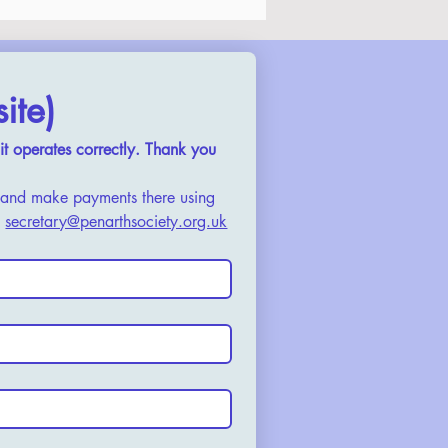
ite)
t operates correctly. Thank you
, and make payments there using 
 
secretary@penarthsociety.org.uk