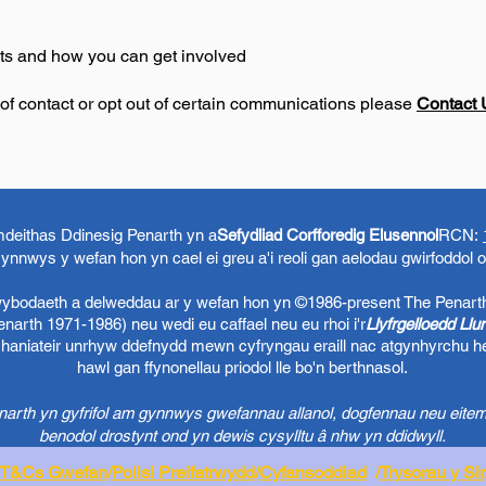
ts and how you can get involved
of contact or opt out of certain communications please
Contact 
eithas Ddinesig Penarth yn a
Sefydliad Corfforedig Elusennol
RCN:
ynnwys y wefan hon yn cael ei greu a'i reoli gan aelodau gwirfoddol 
 wybodaeth a delweddau ar y wefan hon yn ©1986-present The Penart
arth 1971-1986) neu wedi eu caffael neu eu rhoi i'r
Llyfrgelloedd Ll
chaniateir unrhyw ddefnydd mewn cyfryngau eraill nac atgynhyrchu h
hawl gan ffynonellau priodol lle bo'n berthnasol.
rth yn gyfrifol am gynnwys gwefannau allanol, dogfennau neu eitem
benodol drostynt ond yn dewis cysylltu â nhw yn ddidwyll.
T&Cs Gwefan
/
Polisi Preifatrwydd
/
Cyfansoddiad
/
Trysorau y Sir