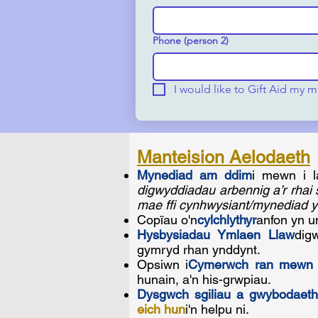
Phone (person 2)
I would like to Gift Aid my
Manteision Aelodaeth
Mynediad am ddim
i mewn i l
digwyddiadau arbennig a’r rhai 
mae ffi cynhwysiant/mynediad yn
Copïau o'n
cylchlythyr
anfon yn u
Hysbysiadau Ymlaen Llaw
dig
gymryd rhan ynddynt.
Opsiwn i
Cymerwch ran mewn a
hunain, a'n his-grwpiau.
Dysgwch sgiliau a gwybodaet
eich hun
i'n helpu ni.