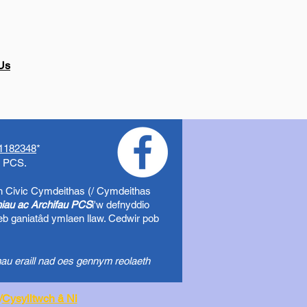
Us
1182348
*
o PCS.
h Civic
Cymdeithas (/ Cymdeithas
uniau ac Archifau PCS
i'w defnyddio
eb ganiatâd ymlaen llaw. Cedwir pob
au eraill nad oes gennym reolaeth
/
Cysylltwch â Ni