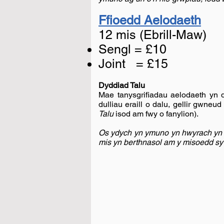
Ffioedd Aelodaeth
12 mis (Ebrill-Maw)
Sengl = £10
Joint = £15
Dyddiad Talu
Mae tanysgrifiadau aelodaeth yn 
dulliau eraill o dalu, gellir gwne
Talu
isod am fwy o fanylion).
Os ydych yn ymuno yn hwyrach yn y 
mis yn berthnasol am y misoedd sy'