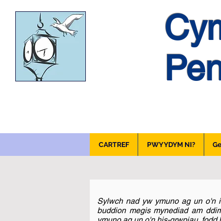
Cym
Pen
CARTREF
PWY YDYM NI?
Ge
Sylwch nad yw ymuno ag un o'n is
buddion megis mynediad am ddim 
ymuno ag un o'n his-grwpiau, fod