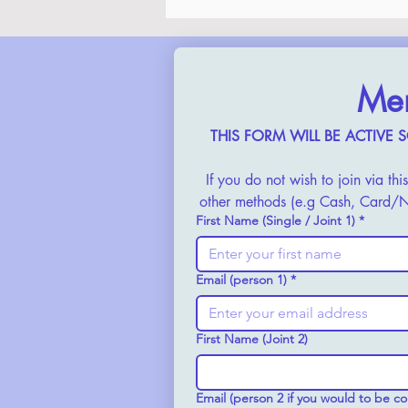
Mem
THIS FORM WILL BE ACTIVE SOON,
If you do not wish to join via t
other methods (e.g Cash, Card/NF
First Name (Single / Joint 1)
*
Email (person 1)
*
First Name (Joint 2)
Email (person 2 if you would to be c