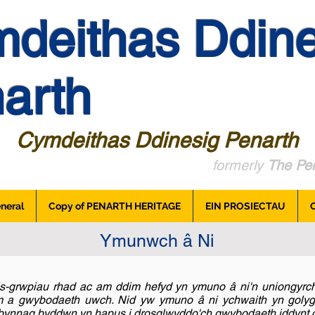
deithas Ddine
arth
Cymdeithas Ddinesig Penarth
formerly
The Pen
neral
Copy of PENARTH HERITAGE
EIN PROSIECTAU
Ymunwch â Ni
-grwpiau rhad ac am ddim hefyd yn ymuno â ni'n uniongyrchol
a gwybodaeth uwch. Nid yw ymuno â ni ychwaith yn golygu
d bynnag byddwn yn hapus i drosglwyddo'ch gwybodaeth iddynt