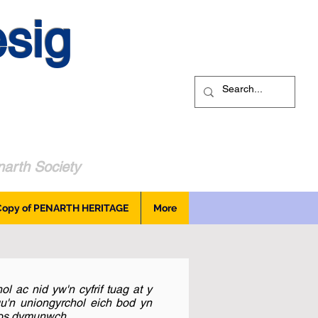
sig
arth Society
Copy of PENARTH HERITAGE
More
 ac nid yw'n cyfrif tuag at y
'n uniongyrchol eich bod yn
 os dymunwch.