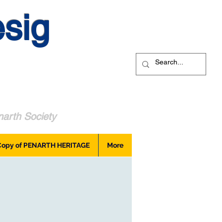
sig
arth Society
Copy of PENARTH HERITAGE
More