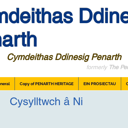
deithas Ddine
arth
Cymdeithas Ddinesig Penarth
formerly
The Pen
neral
Copy of PENARTH HERITAGE
EIN PROSIECTAU
Cysylltwch â Ni