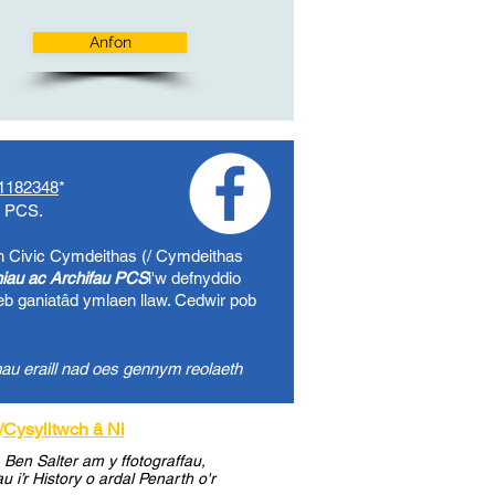
Anfon
1182348
*
o PCS.
h Civic
Cymdeithas (/ Cymdeithas
uniau ac Archifau PCS
i'w defnyddio
eb ganiatâd ymlaen llaw. Cedwir pob
au eraill nad oes gennym reolaeth
/
Cysylltwch â Ni
Ben Salter am y ffotograffau,
i’r History o ardal Penarth o'r