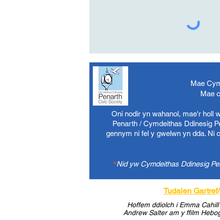
Mae Cymd
Mae c
Oni nodir yn wahanol, mae'r holl
Penarth / Cymdeithas Ddinesig Pen
gennym ni fel y gwelwn yn dda. Ni 
*
Nid yw Cymdeithas Ddinesig Pena
Tudalen Gartref
/
Hoffem ddiolch i Emma Cahill 
Andrew Salter am y ffilm Hebogi