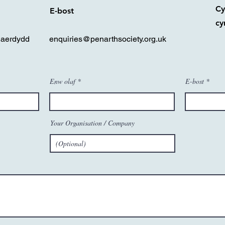
Cy
E-bost
cy
Caerdydd
enquiries@penarthsociety.org.uk
Enw olaf
E-bost
Your Organisation / Company