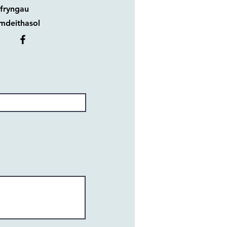
fryngau
mdeithasol