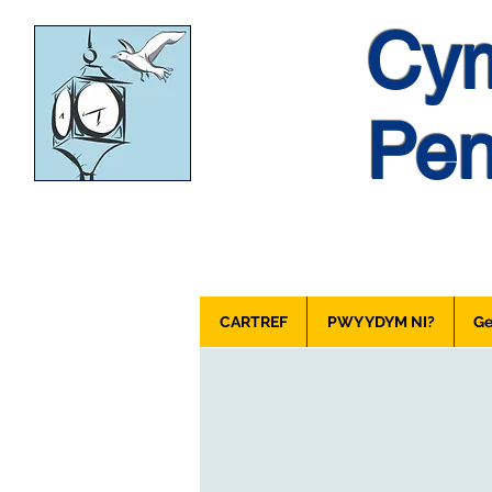
Cym
Pen
CARTREF
PWY YDYM NI?
Ge