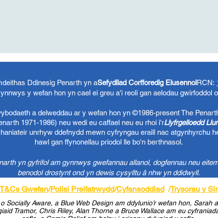
eithas Ddinesig Penarth yn a
Sefydliad Corfforedig Elusennol
RCN:
ynnwys y wefan hon yn cael ei greu a'i reoli gan aelodau gwirfoddol 
 wybodaeth a delweddau ar y wefan hon yn ©1986-present The Penart
arth 1971-1986) neu wedi eu caffael neu eu rhoi i'r
Llyfrgelloedd Ll
chaniateir unrhyw ddefnydd mewn cyfryngau eraill nac atgynhyrchu h
hawl gan ffynonellau priodol lle bo'n berthnasol.
rth yn gyfrifol am gynnwys gwefannau allanol, dogfennau neu eitem
benodol drostynt ond yn dewis cysylltu â nhw yn ddidwyll.
T&Cs Gwefan
/
Polisi Preifatrwydd
/
Cyfansoddiad
/
Trysorau y Sir
o Socially Aware, a Blue Web Design am ddylunio’r wefan hon, Sarah a 
aid Tramor, Chris Riley, Alan Thorne a Bruce Wallace am eu cyfraniadau 