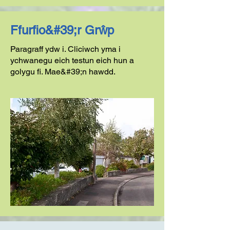
Ffurfio&#39;r Grŵp
Paragraff ydw i. Cliciwch yma i
ychwanegu eich testun eich hun a
golygu fi. Mae&#39;n hawdd.