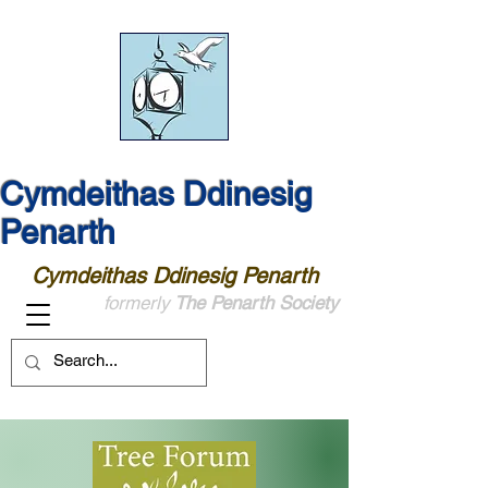
Cymdeithas Ddinesig
Penarth
Cymdeithas Ddinesig Penarth
formerly
The Penarth Society