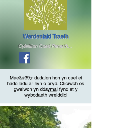
Wardeniaid Traeth
Cyfeillion Coed Penarth...
Mae&#39;r dudalen hon yn cael ei
hadeiladu ar hyn o bryd. Cliciwch os
gwelwch yn dda
yma
i fynd at y
wybodaeth wreiddiol