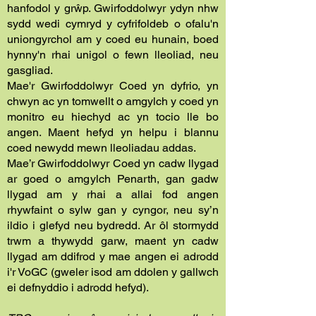
hanfodol y grŵp. Gwirfoddolwyr ydyn nhw
sydd wedi cymryd y cyfrifoldeb o ofalu'n
uniongyrchol am y coed eu hunain, boed
hynny'n rhai unigol o fewn lleoliad, neu
gasgliad.
Mae'r Gwirfoddolwyr Coed yn dyfrio, yn
chwyn ac yn tomwellt o amgylch y coed yn
monitro eu hiechyd ac yn tocio lle bo
angen. Maent hefyd yn helpu i blannu
coed newydd mewn lleoliadau addas.
Mae’r Gwirfoddolwyr Coed yn cadw llygad
ar goed o amgylch Penarth, gan gadw
llygad am y rhai a allai fod angen
rhywfaint o sylw gan y cyngor, neu sy’n
ildio i glefyd neu bydredd. Ar ôl stormydd
trwm a thywydd garw, maent yn cadw
llygad am ddifrod y mae angen ei adrodd
i'r VoGC (gweler isod am ddolen y gallwch
ei defnyddio i adrodd hefyd).