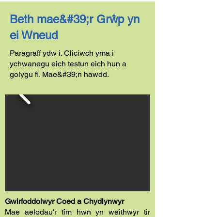
Beth mae&#39;r Grŵp yn
ei Wneud
Paragraff ydw i. Cliciwch yma i
ychwanegu eich testun eich hun a
golygu fi. Mae&#39;n hawdd.
Gwirfoddolwyr Coed a Chydlynwyr
Mae aelodau'r tîm hwn yn weithwyr tir