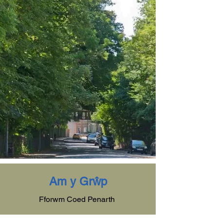
Am y Grŵp
Fforwm Coed Penarth