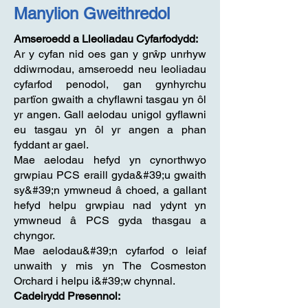
Manylion Gweithredol
Amseroedd a Lleoliadau Cyfarfodydd:
Ar y cyfan nid oes gan y grŵp unrhyw
ddiwrnodau, amseroedd neu leoliadau
cyfarfod penodol, gan gynhyrchu
partïon gwaith a chyflawni tasgau yn ôl
yr angen. Gall aelodau unigol gyflawni
eu tasgau yn ôl yr angen a phan
fyddant ar gael.
Mae aelodau hefyd yn cynorthwyo
grwpiau PCS eraill gyda&#39;u gwaith
sy&#39;n ymwneud â choed, a gallant
hefyd helpu grwpiau nad ydynt yn
ymwneud â PCS gyda thasgau a
chyngor.
Mae aelodau&#39;n cyfarfod o leiaf
unwaith y mis yn The Cosmeston
Orchard i helpu i&#39;w chynnal.
Cadeirydd Presennol: