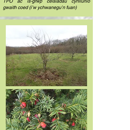
TPO ac is-grŵp ceisiadau cynllunio
gwaith coed (i’w ychwanegu’n fuan)