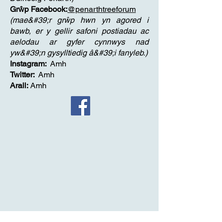
Grŵp Facebook:
@penarthtreeforum
(mae&#39;r grŵp hwn yn agored i
bawb, er y gellir safoni postiadau ac
aelodau ar gyfer cynnwys nad
yw&#39;n gysylltiedig â&#39;i fanyleb.)
Instagram:
Amh
Twitter:
Amh
Arall:
Amh