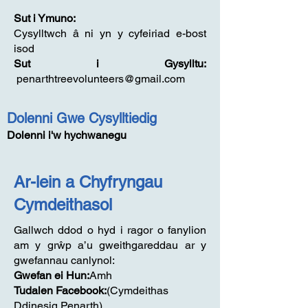
Sut i Ymuno:
Cysylltwch â ni yn y cyfeiriad e-bost
isod
Sut i Gysylltu:
penarthtreevolunteers@gmail.com
Dolenni Gwe Cysylltiedig
Dolenni i'w hychwanegu
Ar-lein a Chyfryngau
Cymdeithasol
Gallwch ddod o hyd i ragor o fanylion
am y grŵp a’u gweithgareddau ar y
gwefannau canlynol:
Gwefan ei Hun:
Amh
Tudalen Facebook:
(Cymdeithas
Ddinesig Penarth)