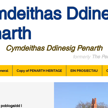
deithas Ddine
arth
Cymdeithas Ddinesig Penarth
formerly
The Pen
neral
Copy of PENARTH HERITAGE
EIN PROSIECTAU
 poblogaidd i