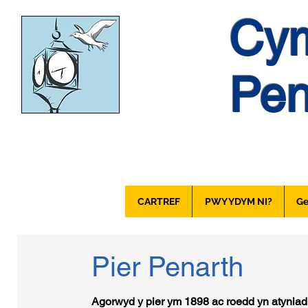
Cym
Pen
CARTREF
PWY YDYM NI?
Ge
Pier Penarth
Agorwyd y pier ym 1898 ac roedd yn atyniad