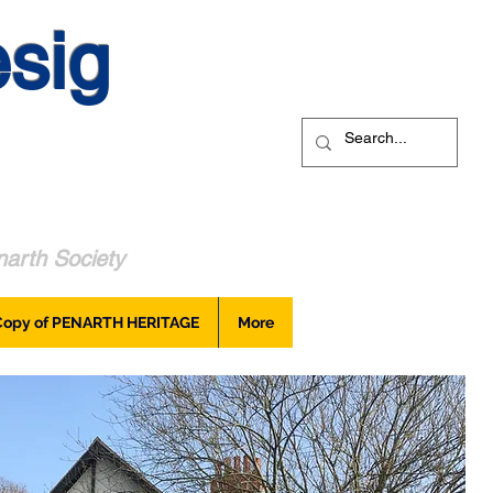
sig
arth Society
Copy of PENARTH HERITAGE
More