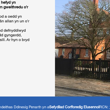
d hefyd yn
n gweithredu o'r
hod a oedd yn
ân allan yn un o'r
ond defnyddiwyd
add gyngerdd,
ill. Ar hyn o bryd
eithas Ddinesig Penarth yn a
Sefydliad Corfforedig Elusennol
RCN: