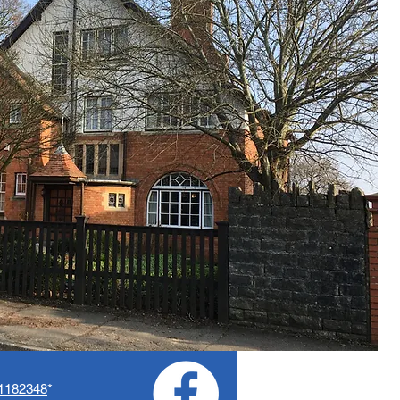
1182348
*