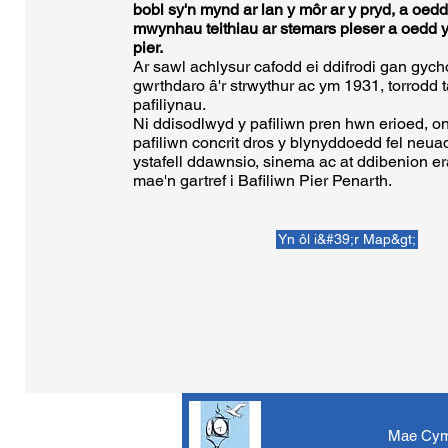
bobl sy'n mynd ar lan y môr ar y pryd, a oed
mwynhau teithiau ar stemars pleser a oedd y
pier.
Ar sawl achlysur cafodd ei ddifrodi gan gyc
gwrthdaro â'r strwythur ac ym 1931, torrodd t
pafiliynau.
Ni ddisodlwyd y pafiliwn pren hwn erioed, 
pafiliwn concrit dros y blynyddoedd fel neu
ystafell ddawnsio, sinema ac at ddibenion era
mae'n gartref i Bafiliwn Pier Penarth.
Yn ôl i&#39;r Map&gt;
Mae Cymd