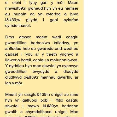
ei olchi i fyny gan y môr. Maen
nhw&#39;n gwneud hyn yn eu hamser
eu hunain ac yn cyfarfod o bryd
i&#39;w gilydd i gael cyfarfod
cymdeithasol.
Dros amser maent wedi casglu
gweddillion barbeciws tafladwy, yn
anffodus heb eu gwaredu ond wedi eu
gadael i rydu ar y traeth ynghyd â
llawer o boteli, caniau a malurion bwyd.
Y dyddiau hyn mae sbwriel yn cynnwys
gweddillion bwydydd a diodydd
cludfwyd o&#39;r mannau gwerthu ar
lan y môr.
Maent yn casglu&#39;n unigol ac mae
hyn yn galluogi pobl i ffitio casglu
sbwriel i mewn i&#39;w harferion
gwaith a chymdeithasol unigol. Mae