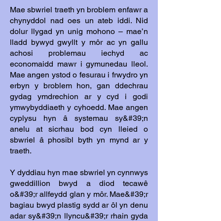
Mae sbwriel traeth yn broblem enfawr a
chynyddol nad oes un ateb iddi. Nid
dolur llygad yn unig mohono – mae’n
lladd bywyd gwyllt y môr ac yn gallu
achosi problemau iechyd ac
economaidd mawr i gymunedau lleol.
Mae angen ystod o fesurau i frwydro yn
erbyn y broblem hon, gan ddechrau
gydag ymdrechion ar y cyd i godi
ymwybyddiaeth y cyhoedd. Mae angen
cyplysu hyn â systemau sy&#39;n
anelu at sicrhau bod cyn lleied o
sbwriel â phosibl byth yn mynd ar y
traeth.
Y dyddiau hyn mae sbwriel yn cynnwys
gweddillion bwyd a diod tecawê
o&#39;r allfeydd glan y môr. Mae&#39;r
bagiau bwyd plastig sydd ar ôl yn denu
adar sy&#39;n llyncu&#39;r rhain gyda