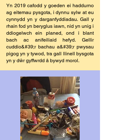
Yn 2019 cafodd y goeden ei haddurno
ag eitemau pysgota, i dynnu sylw at eu
cynnydd yn y darganfyddiadau. Gall y
rhain fod yn beryglus iawn, nid yn unig i
ddiogelwch ein planed, ond i blant
bach ac anifeiliaid hefyd. Gellir
cuddio&#39;r bachau a&#39;r pwysau
pigog yn y tywod, tra gall llinell bysgota
yn y dŵr gyffwrdd â bywyd morol.