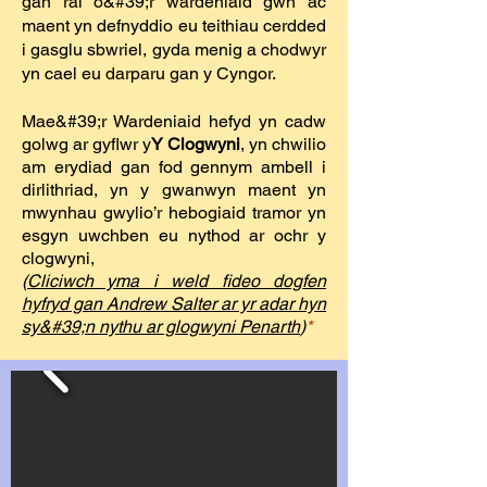
gan rai o&#39;r wardeniaid gŵn ac
maent yn defnyddio eu teithiau cerdded
i gasglu sbwriel, gyda menig a chodwyr
yn cael eu darparu gan y Cyngor.
Mae&#39;r Wardeniaid hefyd yn cadw
golwg ar gyflwr y
Y Clogwyni
, yn chwilio
am erydiad gan fod gennym ambell i
dirlithriad, yn y gwanwyn maent yn
mwynhau gwylio’r hebogiaid tramor yn
esgyn uwchben eu nythod ar ochr y
clogwyni,
(
Cliciwch yma i weld fideo dogfen
hyfryd gan Andrew Salter ar yr adar hyn
sy&#39;n nythu ar glogwyni Penarth
)
*