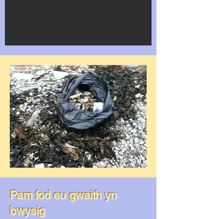
Pam fod eu gwaith yn
bwysig