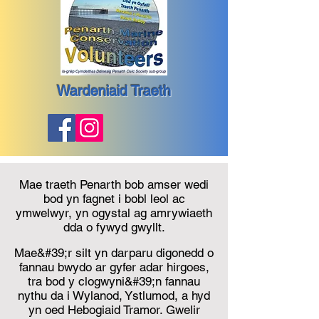
Wardeniaid Traeth
Mae traeth Penarth bob amser wedi
bod yn fagnet i bobl leol ac
ymwelwyr, yn ogystal ag amrywiaeth
dda o fywyd gwyllt.
Mae&#39;r silt yn darparu digonedd o
fannau bwydo ar gyfer adar hirgoes,
tra bod y clogwyni&#39;n fannau
nythu da i Wylanod, Ystlumod, a hyd
yn oed Hebogiaid Tramor. Gwelir