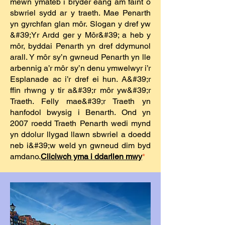
mewn ymateb i bryder eang am faint o
sbwriel sydd ar y traeth. Mae Penarth
yn gyrchfan glan môr. Slogan y dref yw
&#39;Yr Ardd ger y Môr&#39; a heb y
môr, byddai Penarth yn dref ddymunol
arall. Y môr sy’n gwneud Penarth yn lle
arbennig a’r môr sy’n denu ymwelwyr i’r
Esplanade ac i’r dref ei hun. A&#39;r
ffin rhwng y tir a&#39;r môr yw&#39;r
Traeth. Felly mae&#39;r Traeth yn
hanfodol bwysig i Benarth. Ond yn
2007 roedd Traeth Penarth wedi mynd
yn ddolur llygad llawn sbwriel a doedd
neb i&#39;w weld yn gwneud dim byd
amdano.
Cliciwch yma i ddarllen mwy
*