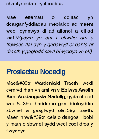
chanlyniadau trychinebus.
Mae eitemau o ddillad yn
ddarganfyddiadau rheolaidd ac maent
wedi cynnwys dillad allanol a dillad
isaf.
(Rydym yn dal i chwilio am y
trowsus llai dyn y gadawyd ei bants ar
draeth y gogledd sawl blwyddyn yn ôl!)
Prosiectau Nodedig
Mae&#39;r Wardeniaid Traeth wedi
cymryd rhan yn aml yn y
Eglwys Awstin
Sant
Arddangosfa Nadolig
, gyda choed
wedi&#39;u haddurno gan ddefnyddio
sbwriel a gasglwyd o&#39;r traeth.
Maen nhw&#39;n ceisio dangos i bobl
y math o sbwriel sydd wedi codi dros y
flwyddyn.