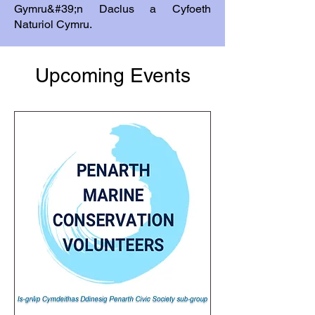
Gymru&#39;n Daclus a Cyfoeth
Naturiol Cymru.
Upcoming Events