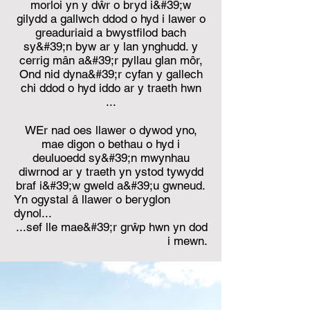
morloi yn y dŵr o bryd i&#39;w
gilydd a gallwch ddod o hyd i lawer o
greaduriaid a bwystfilod bach
sy&#39;n byw ar y lan ynghudd. y
cerrig mân a&#39;r pyllau glan môr,
Ond nid dyna&#39;r cyfan y gallech
chi ddod o hyd iddo ar y traeth hwn
...
W
Er nad oes llawer o dywod yno,
mae digon o bethau o hyd i
deuluoedd sy&#39;n mwynhau
diwrnod ar y traeth yn ystod tywydd
braf i&#39;w gweld a&#39;u gwneud.
Yn ogystal â llawer o beryglon
dynol...
...sef lle mae&#39;r grŵp hwn yn dod
i mewn.