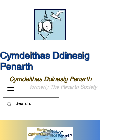
Cymdeithas Ddinesig
Penarth
Cymdeithas Ddinesig Penarth
formerly
The Penarth Society