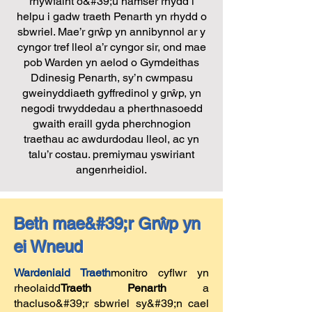
rhywfaint o&#39;u hamser rhydd i
helpu i gadw traeth Penarth yn rhydd o
sbwriel. Mae’r grŵp yn annibynnol ar y
cyngor tref lleol a’r cyngor sir, ond mae
pob Warden yn aelod o Gymdeithas
Ddinesig Penarth, sy’n cwmpasu
gweinyddiaeth gyffredinol y grŵp, yn
negodi trwyddedau a pherthnasoedd
gwaith eraill gyda pherchnogion
traethau ac awdurdodau lleol, ac yn
talu’r costau. premiymau yswiriant
angenrheidiol.
Beth mae&#39;r Grŵp yn
ei Wneud
Wardeniaid Traeth
monitro cyflwr yn
rheolaidd
Traeth Penarth
a
thacluso&#39;r sbwriel sy&#39;n cael