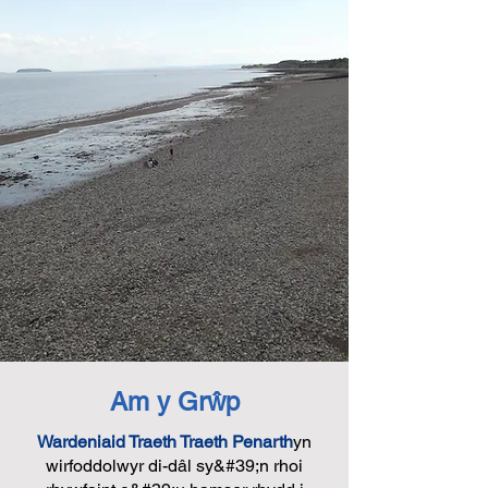
Am y Grŵp
Wardeniaid Traeth Traeth Penarth
yn
wirfoddolwyr di-dâl sy&#39;n rhoi