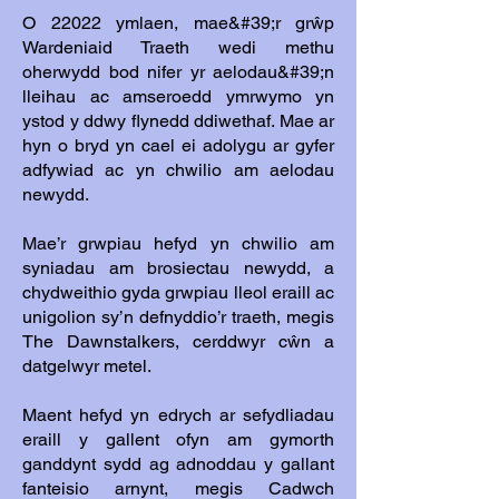
O 22022 ymlaen, mae&#39;r grŵp
Wardeniaid Traeth wedi methu
oherwydd bod nifer yr aelodau&#39;n
lleihau ac amseroedd ymrwymo yn
ystod y ddwy flynedd ddiwethaf. Mae ar
hyn o bryd yn cael ei adolygu ar gyfer
adfywiad ac yn chwilio am aelodau
newydd.
Mae’r grwpiau hefyd yn chwilio am
syniadau am brosiectau newydd, a
chydweithio gyda grwpiau lleol eraill ac
unigolion sy’n defnyddio’r traeth, megis
The Dawnstalkers, cerddwyr cŵn a
datgelwyr metel.
Maent hefyd yn edrych ar sefydliadau
eraill y gallent ofyn am gymorth
ganddynt sydd ag adnoddau y gallant
fanteisio arnynt, megis Cadwch