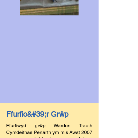
Ffurfio&#39;r Grŵp
Ffurfiwyd grŵp Warden Traeth
Cymdeithas Penarth ym mis Awst 2007