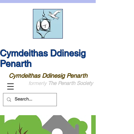
Cymdeithas Ddinesig
Penarth
Cymdeithas Ddinesig Penarth
formerly
The Penarth Society