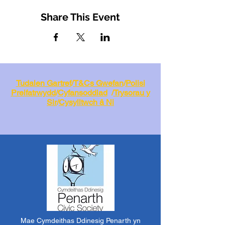
Share This Event
Tudalen Gartref
/
T&Cs Gwefan
/
Polisi
Preifatrwydd
/
Cyfansoddiad
/
Trysorau y
Sir
/
Cysylltwch â Ni
Mae Cymdeithas Ddinesig Penarth yn