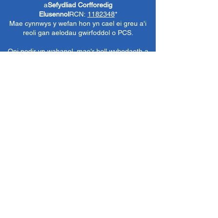
a
Sefydliad Corfforedig
Elusennol
RCN:
1182348
*
Mae cynnwys y wefan hon yn cael ei greu a'i
reoli gan aelodau gwirfoddol o PCS.
Oni nodir yn wahanol, mae'r holl wybodaeth a
delweddau ar y wefan hon yn ©1986-present
The Penarth Civic
Cymdeithas (/ Cymdeithas
Penarth / Cymdeithas Ddinesig Penarth
1971-
1986)
neu wedi eu caffael neu eu rhoi
i'r
Llyfrgelloedd Lluniau ac Archifau PCS
i'w
defnyddio gennym ni fel y gwelwn yn dda. Ni
chaniateir unrhyw ddefnydd mewn cyfryngau
eraill nac atgynhyrchu heb ganiatâd ymlaen
llaw. Cedwir pob hawl gan ffynonellau priodol
lle bo'n berthnasol.
*
Nid yw Cymdeithas Ddinesig Penarth yn
gyfrifol am gynnwys gwefannau allanol,
dogfennau neu eitemau eraill nad oes gennym
reolaeth benodol drostynt ond yn dewis cysylltu
â nhw yn ddidwyll.