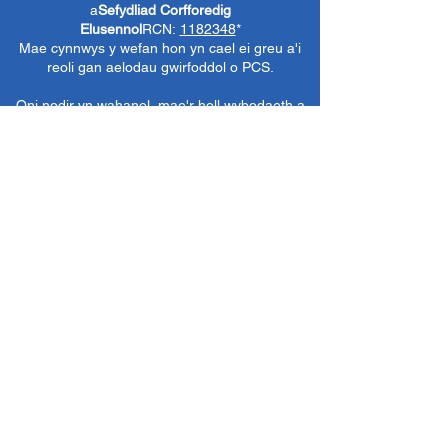
a
Sefydliad Corfforedig
Elusennol
RCN:
1182348
*
Mae cynnwys y wefan hon yn cael ei greu a'i
reoli gan aelodau gwirfoddol o PCS.
Oni nodir yn wahanol, mae'r holl wybodaeth a
delweddau ar y wefan hon yn ©1986-present
The Penarth Civic
Cymdeithas (/ Cymdeithas
Penarth / Cymdeithas Ddinesig Penarth
1971-
1986)
neu wedi eu caffael neu eu rhoi
i'r
Llyfrgelloedd Lluniau ac Archifau PCS
i'w
defnyddio gennym ni fel y gwelwn yn dda. Ni
chaniateir unrhyw ddefnydd mewn cyfryngau
eraill nac atgynhyrchu heb ganiatâd ymlaen
llaw. Cedwir pob hawl gan ffynonellau priodol
lle bo'n berthnasol.
*
Nid yw Cymdeithas Ddinesig Penarth yn
gyfrifol am gynnwys gwefannau allanol,
dogfennau neu eitemau eraill nad oes gennym
reolaeth benodol drostynt ond yn dewis cysylltu
â nhw yn ddidwyll.