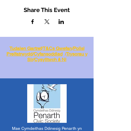
Share This Event
Tudalen Gartref
/
T&Cs Gwefan
/
Polisi
Preifatrwydd
/
Cyfansoddiad
/
Trysorau y
Sir
/
Cysylltwch â Ni
Mae Cymdeithas Ddinesig Penarth yn