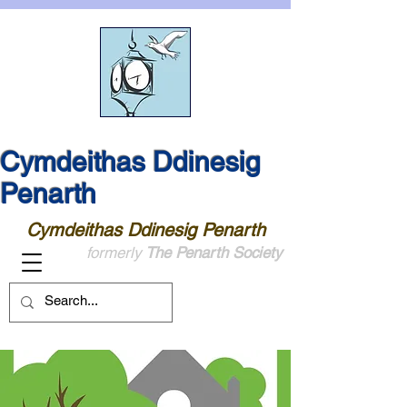
Cymdeithas Ddinesig
Penarth
Cymdeithas Ddinesig Penarth
formerly
The Penarth Society