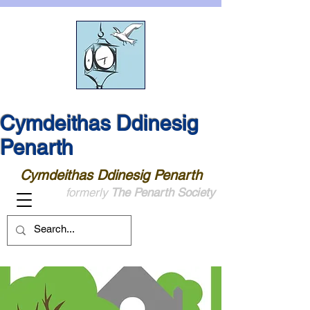
Cymdeithas Ddinesig
Penarth
Cymdeithas Ddinesig Penarth
formerly
The Penarth Society