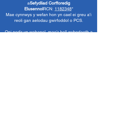
a
Sefydliad Corfforedig
Elusennol
RCN:
1182348
*
Mae cynnwys y wefan hon yn cael ei greu a'i
reoli gan aelodau gwirfoddol o PCS.
Oni nodir yn wahanol, mae'r holl wybodaeth a
delweddau ar y wefan hon yn ©1986-present
The Penarth Civic
Cymdeithas (/ Cymdeithas
Penarth / Cymdeithas Ddinesig Penarth
1971-
1986)
neu wedi eu caffael neu eu rhoi
i'r
Llyfrgelloedd Lluniau ac Archifau PCS
i'w
defnyddio gennym ni fel y gwelwn yn dda. Ni
chaniateir unrhyw ddefnydd mewn cyfryngau
eraill nac atgynhyrchu heb ganiatâd ymlaen
llaw. Cedwir pob hawl gan ffynonellau priodol
lle bo'n berthnasol.
*
Nid yw Cymdeithas Ddinesig Penarth yn
gyfrifol am gynnwys gwefannau allanol,
dogfennau neu eitemau eraill nad oes gennym
reolaeth benodol drostynt ond yn dewis cysylltu
â nhw yn ddidwyll.