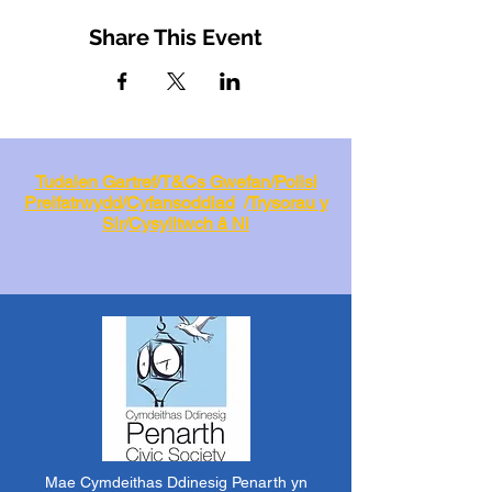
Share This Event
Tudalen Gartref
/
T&Cs Gwefan
/
Polisi
Preifatrwydd
/
Cyfansoddiad
/
Trysorau y
Sir
/
Cysylltwch â Ni
Mae Cymdeithas Ddinesig Penarth yn