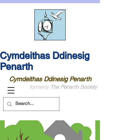
Cymdeithas Ddinesig
Penarth
Cymdeithas Ddinesig Penarth
formerly
The Penarth Society