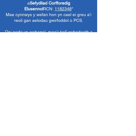
a
Sefydliad Corfforedig
Elusennol
RCN:
1182348
*
Mae cynnwys y wefan hon yn cael ei greu a'i
reoli gan aelodau gwirfoddol o PCS.
Oni nodir yn wahanol, mae'r holl wybodaeth a
delweddau ar y wefan hon yn ©1986-present
The Penarth Civic
Cymdeithas (/ Cymdeithas
Penarth / Cymdeithas Ddinesig Penarth
1971-
1986)
neu wedi eu caffael neu eu rhoi
i'r
Llyfrgelloedd Lluniau ac Archifau PCS
i'w
defnyddio gennym ni fel y gwelwn yn dda. Ni
chaniateir unrhyw ddefnydd mewn cyfryngau
eraill nac atgynhyrchu heb ganiatâd ymlaen
llaw. Cedwir pob hawl gan ffynonellau priodol
lle bo'n berthnasol.
*
Nid yw Cymdeithas Ddinesig Penarth yn
gyfrifol am gynnwys gwefannau allanol,
dogfennau neu eitemau eraill nad oes gennym
reolaeth benodol drostynt ond yn dewis cysylltu
â nhw yn ddidwyll.