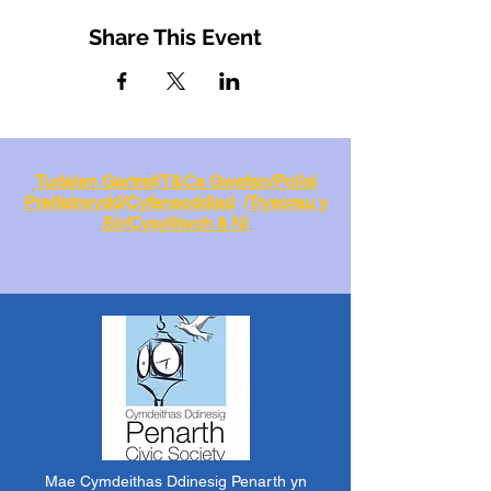
Share This Event
Tudalen Gartref
/
T&Cs Gwefan
/
Polisi
Preifatrwydd
/
Cyfansoddiad
/
Trysorau y
Sir
/
Cysylltwch â Ni
Mae Cymdeithas Ddinesig Penarth yn