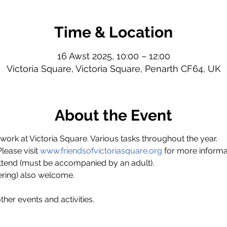
Time & Location
16 Awst 2025, 10:00 – 12:00
Victoria Square, Victoria Square, Penarth CF64, UK
About the Event
ork at Victoria Square. Various tasks throughout the year.
ase visit 
www.friendsofvictoriasquare.org
 for more informa
ttend (must be accompanied by an adult).
ring) also welcome.
ther events and activities.