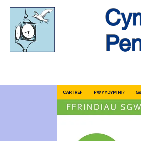
Cym
Pen
CARTREF
PWY YDYM NI?
Ge