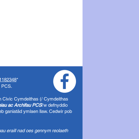
1182348
*
o PCS.
h Civic
Cymdeithas (/ Cymdeithas
uniau ac Archifau PCS
i'w defnyddio
eb ganiatâd ymlaen llaw. Cedwir pob
au eraill nad oes gennym reolaeth