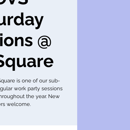
urday
ions @
Square
 Square is one of our sub-
gular work party sessions
throughout the year. New
s welcome.