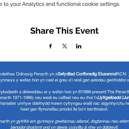
o your Analytics and functional cookie settings.
Share This Event
eithas Ddinesig Penarth yn a
Sefydliad Corfforedig Elusennol
RCN:
ynnwys y wefan hon yn cael ei greu a'i reoli gan aelodau gwirfoddol 
 wybodaeth a delweddau ar y wefan hon yn ©1986-present The Penart
arth 1971-1986) neu wedi eu caffael neu eu rhoi i'r
Llyfrgelloedd Ll
chaniateir unrhyw ddefnydd mewn cyfryngau eraill nac atgynhyrchu h
hawl gan ffynonellau priodol lle bo'n berthnasol.
rth yn gyfrifol am gynnwys gwefannau allanol, dogfennau neu eitem
benodol drostynt ond yn dewis cysylltu â nhw yn ddidwyll.