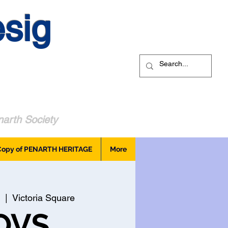
sig
arth Society
Copy of PENARTH HERITAGE
More
  |  
Victoria Square
OVS