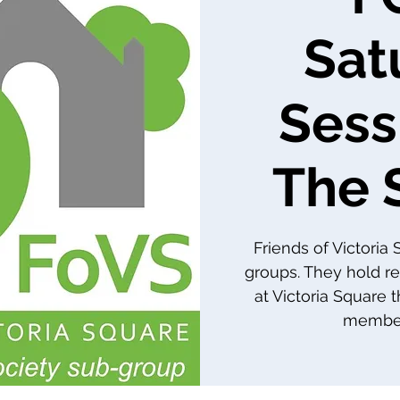
Sat
Sess
The 
Friends of Victoria
groups. They hold re
at Victoria Square 
member