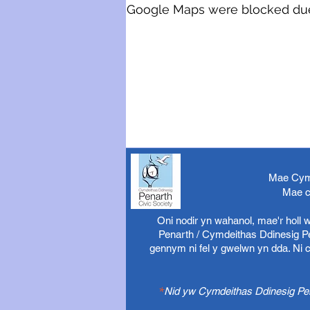
Google Maps were blocked due t
Mae Cymd
Mae c
Oni nodir yn wahanol, mae'r holl
Penarth / Cymdeithas Ddinesig Pen
gennym ni fel y gwelwn yn dda. Ni 
*
Nid yw Cymdeithas Ddinesig Pena