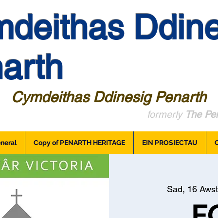
deithas Ddine
arth
Cymdeithas Ddinesig Penarth
formerly
The Pen
neral
Copy of PENARTH HERITAGE
EIN PROSIECTAU
Sad, 16 Awst
F