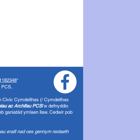
1182348
*
o PCS.
h Civic
Cymdeithas (/ Cymdeithas
uniau ac Archifau PCS
i'w defnyddio
eb ganiatâd ymlaen llaw. Cedwir pob
au eraill nad oes gennym reolaeth