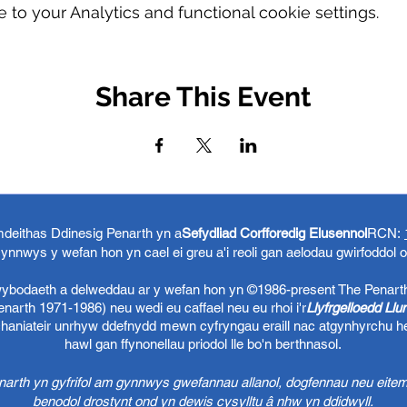
o your Analytics and functional cookie settings.
Share This Event
eithas Ddinesig Penarth yn a
Sefydliad Corfforedig Elusennol
RCN:
ynnwys y wefan hon yn cael ei greu a'i reoli gan aelodau gwirfoddol 
 wybodaeth a delweddau ar y wefan hon yn ©1986-present The Penart
arth 1971-1986) neu wedi eu caffael neu eu rhoi i'r
Llyfrgelloedd Ll
chaniateir unrhyw ddefnydd mewn cyfryngau eraill nac atgynhyrchu h
hawl gan ffynonellau priodol lle bo'n berthnasol.
rth yn gyfrifol am gynnwys gwefannau allanol, dogfennau neu eitem
benodol drostynt ond yn dewis cysylltu â nhw yn ddidwyll.