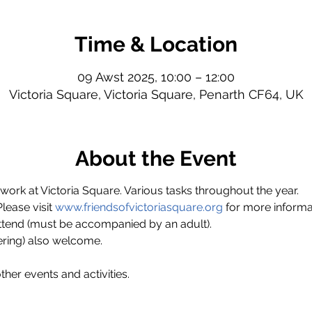
Time & Location
09 Awst 2025, 10:00 – 12:00
Victoria Square, Victoria Square, Penarth CF64, UK
About the Event
ork at Victoria Square. Various tasks throughout the year.
ase visit 
www.friendsofvictoriasquare.org
 for more informa
ttend (must be accompanied by an adult).
ring) also welcome.
ther events and activities.