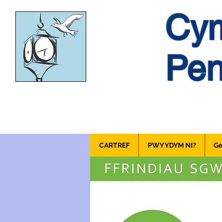
Cym
Pen
CARTREF
PWY YDYM NI?
Ge