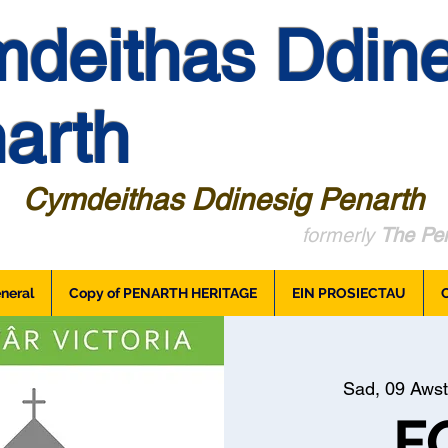
deithas Ddine
arth
Cymdeithas Ddinesig Penarth
formerly
The Pen
neral
Copy of PENARTH HERITAGE
EIN PROSIECTAU
Sad, 09 Awst
F