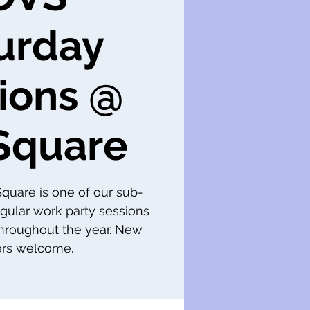
urday
ions @
Square
 Square is one of our sub-
gular work party sessions
throughout the year. New
s welcome.