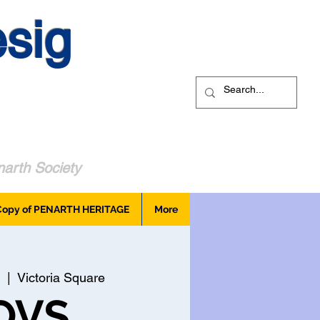
sig
arth Society
Copy of PENARTH HERITAGE
More
  |  
Victoria Square
OVS