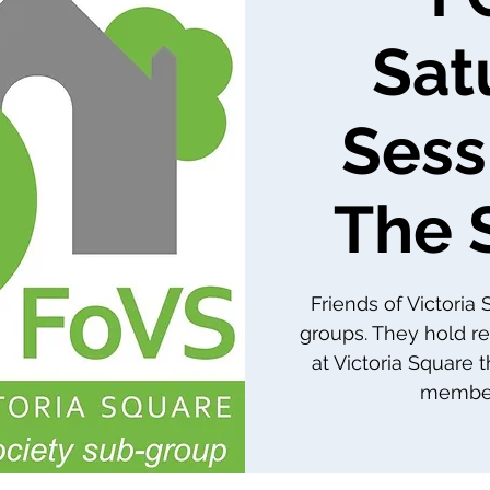
Sat
Sess
The 
Friends of Victoria
groups. They hold re
at Victoria Square 
member