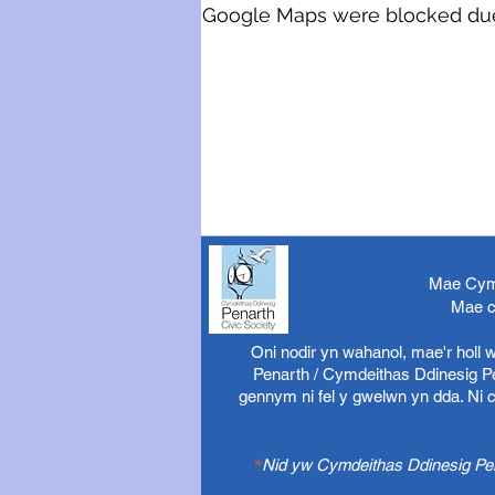
Google Maps were blocked due t
Mae Cymd
Mae c
Oni nodir yn wahanol, mae'r holl
Penarth / Cymdeithas Ddinesig Pen
gennym ni fel y gwelwn yn dda. Ni 
*
Nid yw Cymdeithas Ddinesig Pena