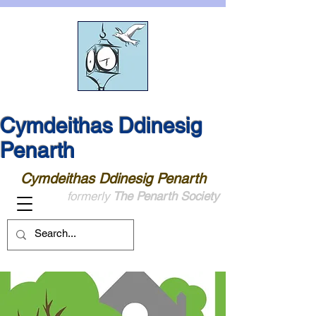
Cymdeithas Ddinesig
Penarth
Cymdeithas Ddinesig Penarth
formerly
The Penarth Society