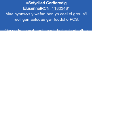
a
Sefydliad Corfforedig
Elusennol
RCN:
1182348
*
Mae cynnwys y wefan hon yn cael ei greu a'i
reoli gan aelodau gwirfoddol o PCS.
Oni nodir yn wahanol, mae'r holl wybodaeth a
delweddau ar y wefan hon yn ©1986-present
The Penarth Civic
Cymdeithas (/ Cymdeithas
Penarth / Cymdeithas Ddinesig Penarth
1971-
1986)
neu wedi eu caffael neu eu rhoi
i'r
Llyfrgelloedd Lluniau ac Archifau PCS
i'w
defnyddio gennym ni fel y gwelwn yn dda. Ni
chaniateir unrhyw ddefnydd mewn cyfryngau
eraill nac atgynhyrchu heb ganiatâd ymlaen
llaw. Cedwir pob hawl gan ffynonellau priodol
lle bo'n berthnasol.
*
Nid yw Cymdeithas Ddinesig Penarth yn
gyfrifol am gynnwys gwefannau allanol,
dogfennau neu eitemau eraill nad oes gennym
reolaeth benodol drostynt ond yn dewis cysylltu
â nhw yn ddidwyll.