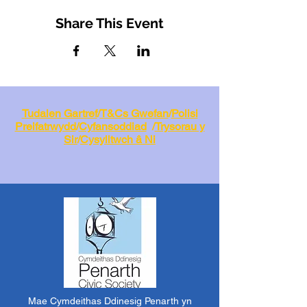
Share This Event
Tudalen Gartref
/
T&Cs Gwefan
/
Polisi
Preifatrwydd
/
Cyfansoddiad
/
Trysorau y
Sir
/
Cysylltwch â Ni
Mae Cymdeithas Ddinesig Penarth yn