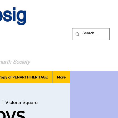
sig
arth Society
Copy of PENARTH HERITAGE
More
  |  
Victoria Square
OVS