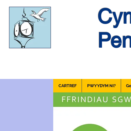
Cym
Pen
CARTREF
PWY YDYM NI?
Ge