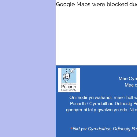
Google Maps were blocked due t
Mae Cymd
Mae c
Oni nodir yn wahanol, mae'r holl
Penarth / Cymdeithas Ddinesig Pen
gennym ni fel y gwelwn yn dda. Ni 
*
Nid yw Cymdeithas Ddinesig Pena