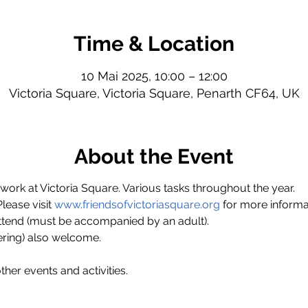
Time & Location
10 Mai 2025, 10:00 – 12:00
Victoria Square, Victoria Square, Penarth CF64, UK
About the Event
ork at Victoria Square. Various tasks throughout the year.
ase visit 
www.friendsofvictoriasquare.org
 for more informa
ttend (must be accompanied by an adult).
ring) also welcome.
ther events and activities.