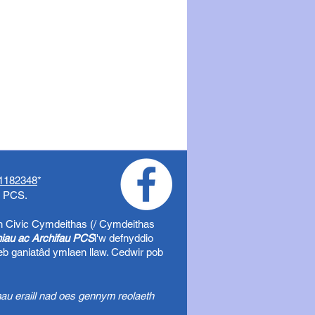
1182348
*
o PCS.
h Civic
Cymdeithas (/ Cymdeithas
uniau ac Archifau PCS
i'w defnyddio
eb ganiatâd ymlaen llaw. Cedwir pob
au eraill nad oes gennym reolaeth