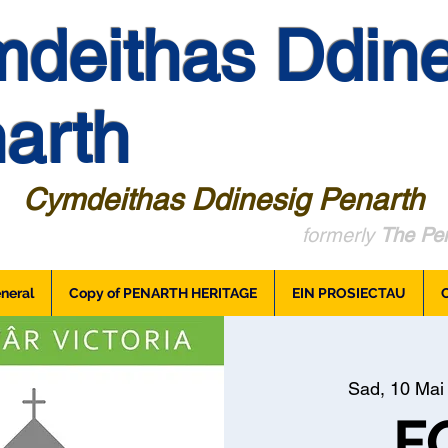
deithas Ddine
arth
Cymdeithas Ddinesig Penarth
formerly
The Pen
neral
Copy of PENARTH HERITAGE
EIN PROSIECTAU
Sad, 10 Mai
F