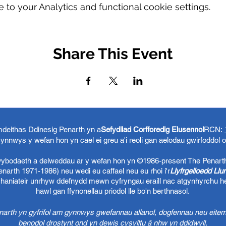
o your Analytics and functional cookie settings.
Share This Event
eithas Ddinesig Penarth yn a
Sefydliad Corfforedig Elusennol
RCN:
ynnwys y wefan hon yn cael ei greu a'i reoli gan aelodau gwirfoddol 
 wybodaeth a delweddau ar y wefan hon yn ©1986-present The Penart
arth 1971-1986) neu wedi eu caffael neu eu rhoi i'r
Llyfrgelloedd Ll
chaniateir unrhyw ddefnydd mewn cyfryngau eraill nac atgynhyrchu h
hawl gan ffynonellau priodol lle bo'n berthnasol.
rth yn gyfrifol am gynnwys gwefannau allanol, dogfennau neu eitem
benodol drostynt ond yn dewis cysylltu â nhw yn ddidwyll.