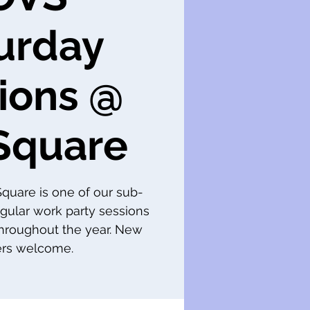
urday
ions @
Square
 Square is one of our sub-
gular work party sessions
throughout the year. New
s welcome.