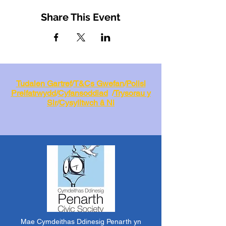
Share This Event
Tudalen Gartref
/
T&Cs Gwefan
/
Polisi
Preifatrwydd
/
Cyfansoddiad
/
Trysorau y
Sir
/
Cysylltwch â Ni
Mae Cymdeithas Ddinesig Penarth yn