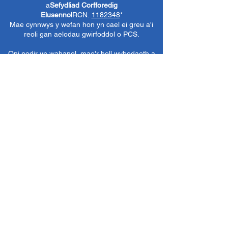
a
Sefydliad Corfforedig
Elusennol
RCN:
1182348
*
Mae cynnwys y wefan hon yn cael ei greu a'i
reoli gan aelodau gwirfoddol o PCS.
Oni nodir yn wahanol, mae'r holl wybodaeth a
delweddau ar y wefan hon yn ©1986-present
The Penarth Civic
Cymdeithas (/ Cymdeithas
Penarth / Cymdeithas Ddinesig Penarth
1971-
1986)
neu wedi eu caffael neu eu rhoi
i'r
Llyfrgelloedd Lluniau ac Archifau PCS
i'w
defnyddio gennym ni fel y gwelwn yn dda. Ni
chaniateir unrhyw ddefnydd mewn cyfryngau
eraill nac atgynhyrchu heb ganiatâd ymlaen
llaw. Cedwir pob hawl gan ffynonellau priodol
lle bo'n berthnasol.
*
Nid yw Cymdeithas Ddinesig Penarth yn
gyfrifol am gynnwys gwefannau allanol,
dogfennau neu eitemau eraill nad oes gennym
reolaeth benodol drostynt ond yn dewis cysylltu
â nhw yn ddidwyll.