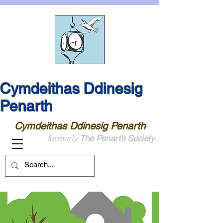
Cymdeithas Ddinesig
Penarth
Cymdeithas Ddinesig Penarth
formerly
The Penarth Society