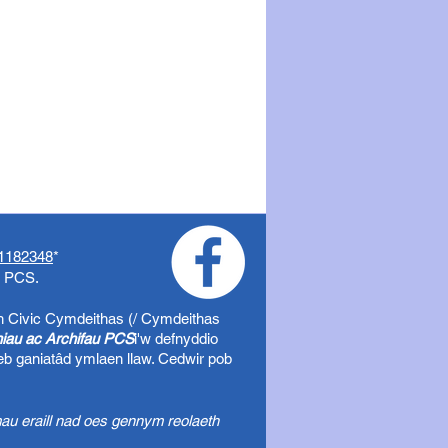
1182348
*
o PCS.
h Civic
Cymdeithas (/ Cymdeithas
uniau ac Archifau PCS
i'w defnyddio
eb ganiatâd ymlaen llaw. Cedwir pob
au eraill nad oes gennym reolaeth