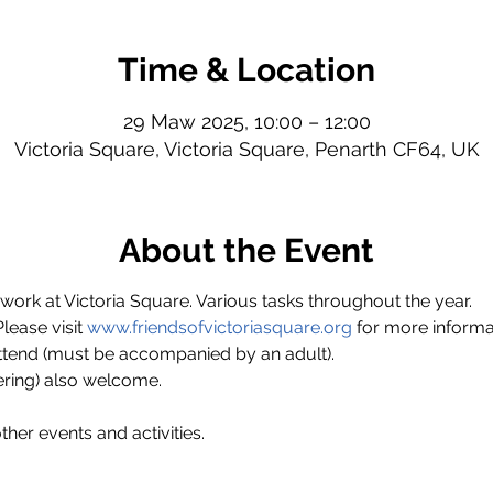
Time & Location
29 Maw 2025, 10:00 – 12:00
Victoria Square, Victoria Square, Penarth CF64, UK
About the Event
ork at Victoria Square. Various tasks throughout the year.
ase visit 
www.friendsofvictoriasquare.org
 for more informa
ttend (must be accompanied by an adult).
ring) also welcome.
ther events and activities.