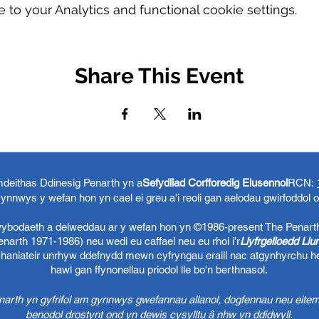
o your Analytics and functional cookie settings.
Share This Event
eithas Ddinesig Penarth yn a
Sefydliad Corfforedig Elusennol
RCN:
ynnwys y wefan hon yn cael ei greu a'i reoli gan aelodau gwirfoddol 
 wybodaeth a delweddau ar y wefan hon yn ©1986-present The Penart
arth 1971-1986) neu wedi eu caffael neu eu rhoi i'r
Llyfrgelloedd Ll
chaniateir unrhyw ddefnydd mewn cyfryngau eraill nac atgynhyrchu h
hawl gan ffynonellau priodol lle bo'n berthnasol.
rth yn gyfrifol am gynnwys gwefannau allanol, dogfennau neu eitem
benodol drostynt ond yn dewis cysylltu â nhw yn ddidwyll.