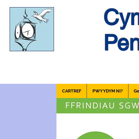
Cym
Pen
CARTREF
PWY YDYM NI?
Ge