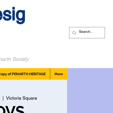
sig
arth Society
Copy of PENARTH HERITAGE
More
  |  
Victoria Square
OVS