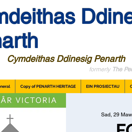
deithas Ddine
arth
Cymdeithas Ddinesig Penarth
formerly
The Pen
neral
Copy of PENARTH HERITAGE
EIN PROSIECTAU
Sad, 29 Maw
F