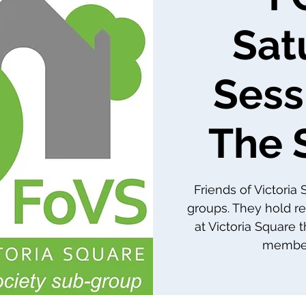
Sat
Sess
The 
Friends of Victoria
groups. They hold re
at Victoria Square 
member