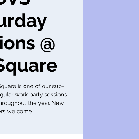
urday
ions @
Square
 Square is one of our sub-
gular work party sessions
throughout the year. New
s welcome.