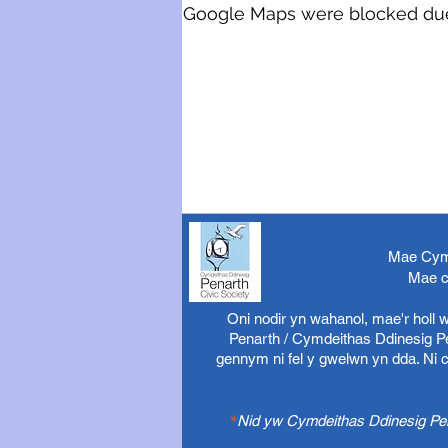
Google Maps were blocked due t
Mae Cymd
Mae c
Oni nodir yn wahanol, mae'r holl
Penarth / Cymdeithas Ddinesig Pen
gennym ni fel y gwelwn yn dda. Ni 
*
Nid yw Cymdeithas Ddinesig Pena