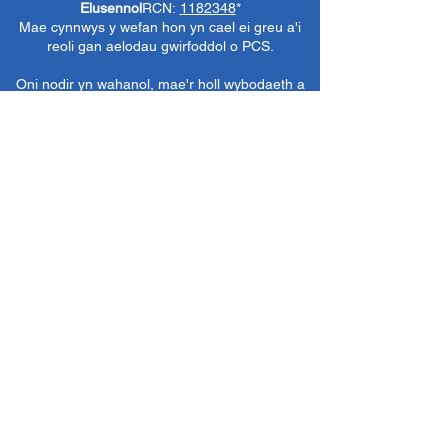
Elusennol
RCN:
1182348
*
Mae cynnwys y wefan hon yn cael ei greu a'i
reoli gan aelodau gwirfoddol o PCS.
Oni nodir yn wahanol, mae'r holl wybodaeth a
delweddau ar y wefan hon yn ©1986-present
The Penarth Civic
Cymdeithas (/ Cymdeithas
Penarth / Cymdeithas Ddinesig Penarth
1971-
1986)
neu wedi eu caffael neu eu rhoi
i'r
Llyfrgelloedd Lluniau ac Archifau PCS
i'w
defnyddio gennym ni fel y gwelwn yn dda. Ni
chaniateir unrhyw ddefnydd mewn cyfryngau
eraill nac atgynhyrchu heb ganiatâd ymlaen
llaw. Cedwir pob hawl gan ffynonellau priodol
lle bo'n berthnasol.
*
Nid yw Cymdeithas Ddinesig Penarth yn
gyfrifol am gynnwys gwefannau allanol,
dogfennau neu eitemau eraill nad oes gennym
reolaeth benodol drostynt ond yn dewis cysylltu
â nhw yn ddidwyll.