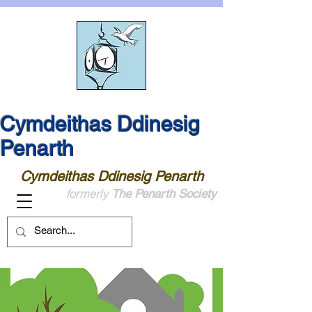
Cymdeithas Ddinesig
Penarth
Cymdeithas Ddinesig Penarth
formerly
The Penarth Society