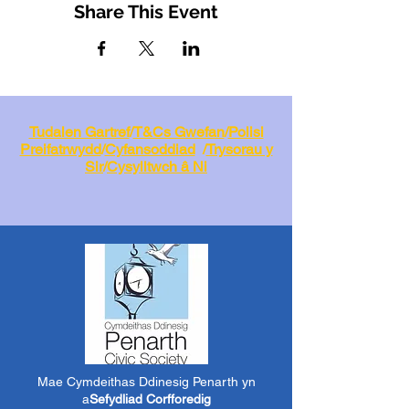
Share This Event
Tudalen Gartref
/
T&Cs Gwefan
/
Polisi
Preifatrwydd
/
Cyfansoddiad
/
Trysorau y
Sir
/
Cysylltwch â Ni
Mae Cymdeithas Ddinesig Penarth yn
a
Sefydliad Corfforedig