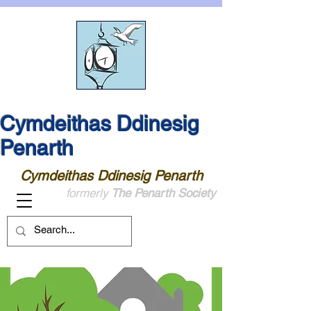
Cymdeithas Ddinesig
Penarth
Cymdeithas Ddinesig Penarth
formerly
The Penarth Society