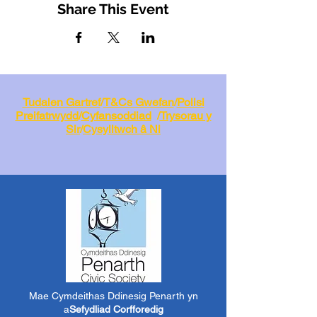
Share This Event
Tudalen Gartref
/
T&Cs Gwefan
/
Polisi
Preifatrwydd
/
Cyfansoddiad
/
Trysorau y
Sir
/
Cysylltwch â Ni
Mae Cymdeithas Ddinesig Penarth yn
a
Sefydliad Corfforedig