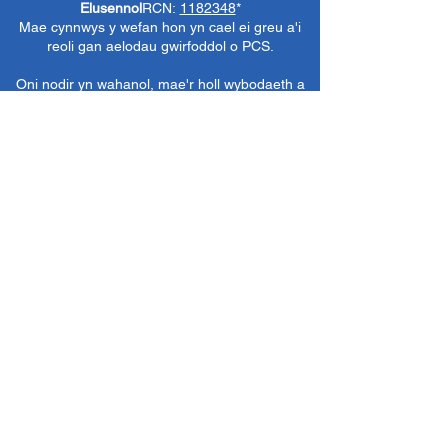
Elusennol
RCN:
1182348
*
Mae cynnwys y wefan hon yn cael ei greu a'i
reoli gan aelodau gwirfoddol o PCS.
Oni nodir yn wahanol, mae'r holl wybodaeth a
delweddau ar y wefan hon yn ©1986-present
The Penarth Civic
Cymdeithas (/ Cymdeithas
Penarth / Cymdeithas Ddinesig Penarth
1971-
1986)
neu wedi eu caffael neu eu rhoi
i'r
Llyfrgelloedd Lluniau ac Archifau PCS
i'w
defnyddio gennym ni fel y gwelwn yn dda. Ni
chaniateir unrhyw ddefnydd mewn cyfryngau
eraill nac atgynhyrchu heb ganiatâd ymlaen
llaw. Cedwir pob hawl gan ffynonellau priodol
lle bo'n berthnasol.
*
Nid yw Cymdeithas Ddinesig Penarth yn
gyfrifol am gynnwys gwefannau allanol,
dogfennau neu eitemau eraill nad oes gennym
reolaeth benodol drostynt ond yn dewis cysylltu
â nhw yn ddidwyll.