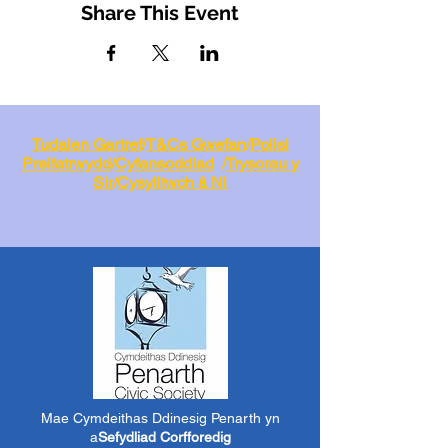
Share This Event
Tudalen Gartref
/
T&Cs Gwefan
/
Polisi
Preifatrwydd
/
Cyfansoddiad
/
Trysorau y
Sir
/
Cysylltwch â Ni
Mae Cymdeithas Ddinesig Penarth yn
a
Sefydliad Corfforedig