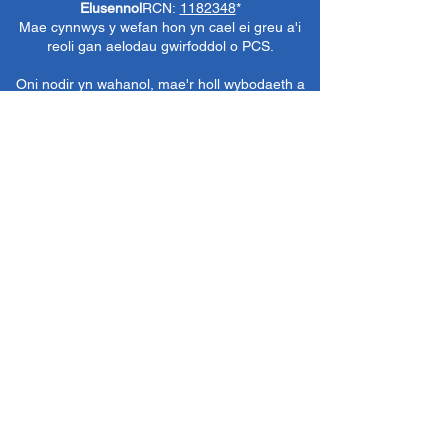
Elusennol
RCN:
1182348
*
Mae cynnwys y wefan hon yn cael ei greu a'i
reoli gan aelodau gwirfoddol o PCS.
Oni nodir yn wahanol, mae'r holl wybodaeth a
delweddau ar y wefan hon yn ©1986-present
The Penarth Civic
Cymdeithas (/ Cymdeithas
Penarth / Cymdeithas Ddinesig Penarth
1971-
1986)
neu wedi eu caffael neu eu rhoi
i'r
Llyfrgelloedd Lluniau ac Archifau PCS
i'w
defnyddio gennym ni fel y gwelwn yn dda. Ni
chaniateir unrhyw ddefnydd mewn cyfryngau
eraill nac atgynhyrchu heb ganiatâd ymlaen
llaw. Cedwir pob hawl gan ffynonellau priodol
lle bo'n berthnasol.
*
Nid yw Cymdeithas Ddinesig Penarth yn
gyfrifol am gynnwys gwefannau allanol,
dogfennau neu eitemau eraill nad oes gennym
reolaeth benodol drostynt ond yn dewis cysylltu
â nhw yn ddidwyll.