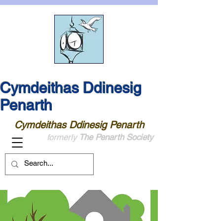
Cymdeithas Ddinesig
Penarth
Cymdeithas Ddinesig Penarth
formerly
The Penarth Society