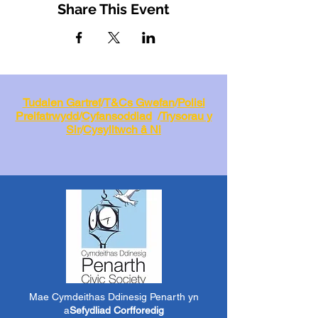
Share This Event
Tudalen Gartref
/
T&Cs Gwefan
/
Polisi
Preifatrwydd
/
Cyfansoddiad
/
Trysorau y
Sir
/
Cysylltwch â Ni
Mae Cymdeithas Ddinesig Penarth yn
a
Sefydliad Corfforedig