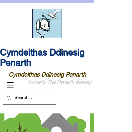
Cymdeithas Ddinesig
Penarth
Cymdeithas Ddinesig Penarth
formerly
The Penarth Society