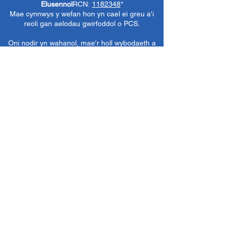
Elusennol
RCN:
1182348
*
Mae cynnwys y wefan hon yn cael ei greu a'i
reoli gan aelodau gwirfoddol o PCS.
Oni nodir yn wahanol, mae'r holl wybodaeth a
delweddau ar y wefan hon yn ©1986-present
The Penarth Civic
Cymdeithas (/ Cymdeithas
Penarth / Cymdeithas Ddinesig Penarth
1971-
1986)
neu wedi eu caffael neu eu rhoi
i'r
Llyfrgelloedd Lluniau ac Archifau PCS
i'w
defnyddio gennym ni fel y gwelwn yn dda. Ni
chaniateir unrhyw ddefnydd mewn cyfryngau
eraill nac atgynhyrchu heb ganiatâd ymlaen
llaw. Cedwir pob hawl gan ffynonellau priodol
lle bo'n berthnasol.
*
Nid yw Cymdeithas Ddinesig Penarth yn
gyfrifol am gynnwys gwefannau allanol,
dogfennau neu eitemau eraill nad oes gennym
reolaeth benodol drostynt ond yn dewis cysylltu
â nhw yn ddidwyll.