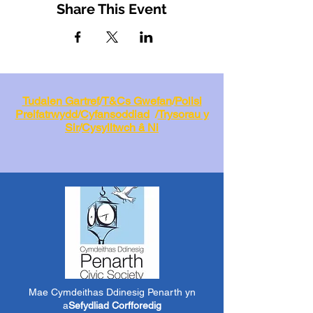
Share This Event
Tudalen Gartref
/
T&Cs Gwefan
/
Polisi
Preifatrwydd
/
Cyfansoddiad
/
Trysorau y
Sir
/
Cysylltwch â Ni
Mae Cymdeithas Ddinesig Penarth yn
a
Sefydliad Corfforedig