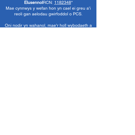
Elusennol
RCN:
1182348
*
Mae cynnwys y wefan hon yn cael ei greu a'i
reoli gan aelodau gwirfoddol o PCS.
Oni nodir yn wahanol, mae'r holl wybodaeth a
delweddau ar y wefan hon yn ©1986-present
The Penarth Civic
Cymdeithas (/ Cymdeithas
Penarth / Cymdeithas Ddinesig Penarth
1971-
1986)
neu wedi eu caffael neu eu rhoi
i'r
Llyfrgelloedd Lluniau ac Archifau PCS
i'w
defnyddio gennym ni fel y gwelwn yn dda. Ni
chaniateir unrhyw ddefnydd mewn cyfryngau
eraill nac atgynhyrchu heb ganiatâd ymlaen
llaw. Cedwir pob hawl gan ffynonellau priodol
lle bo'n berthnasol.
*
Nid yw Cymdeithas Ddinesig Penarth yn
gyfrifol am gynnwys gwefannau allanol,
dogfennau neu eitemau eraill nad oes gennym
reolaeth benodol drostynt ond yn dewis cysylltu
â nhw yn ddidwyll.