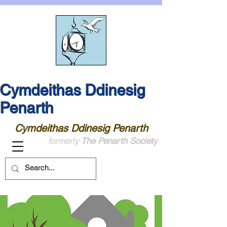
Cymdeithas Ddinesig
Penarth
Cymdeithas Ddinesig Penarth
formerly
The Penarth Society