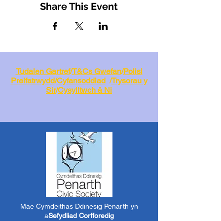
Share This Event
Tudalen Gartref
/
T&Cs Gwefan
/
Polisi
Preifatrwydd
/
Cyfansoddiad
/
Trysorau y
Sir
/
Cysylltwch â Ni
Mae Cymdeithas Ddinesig Penarth yn
a
Sefydliad Corfforedig