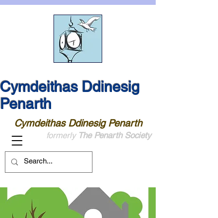
Cymdeithas Ddinesig
Penarth
Cymdeithas Ddinesig Penarth
formerly
The Penarth Society