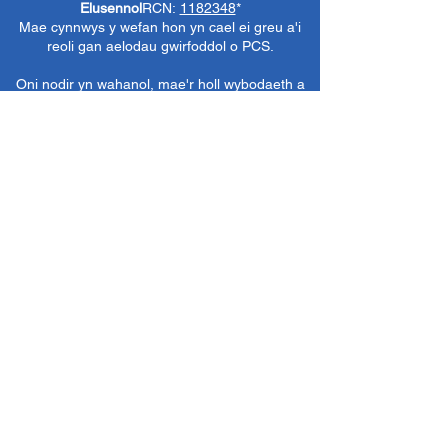
Elusennol
RCN:
1182348
*
Mae cynnwys y wefan hon yn cael ei greu a'i
reoli gan aelodau gwirfoddol o PCS.
Oni nodir yn wahanol, mae'r holl wybodaeth a
delweddau ar y wefan hon yn ©1986-present
The Penarth Civic
Cymdeithas (/ Cymdeithas
Penarth / Cymdeithas Ddinesig Penarth
1971-
1986)
neu wedi eu caffael neu eu rhoi
i'r
Llyfrgelloedd Lluniau ac Archifau PCS
i'w
defnyddio gennym ni fel y gwelwn yn dda. Ni
chaniateir unrhyw ddefnydd mewn cyfryngau
eraill nac atgynhyrchu heb ganiatâd ymlaen
llaw. Cedwir pob hawl gan ffynonellau priodol
lle bo'n berthnasol.
*
Nid yw Cymdeithas Ddinesig Penarth yn
gyfrifol am gynnwys gwefannau allanol,
dogfennau neu eitemau eraill nad oes gennym
reolaeth benodol drostynt ond yn dewis cysylltu
â nhw yn ddidwyll.