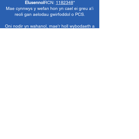
Elusennol
RCN:
1182348
*
Mae cynnwys y wefan hon yn cael ei greu a'i
reoli gan aelodau gwirfoddol o PCS.
Oni nodir yn wahanol, mae'r holl wybodaeth a
delweddau ar y wefan hon yn ©1986-present
The Penarth Civic
Cymdeithas (/ Cymdeithas
Penarth / Cymdeithas Ddinesig Penarth
1971-
1986)
neu wedi eu caffael neu eu rhoi
i'r
Llyfrgelloedd Lluniau ac Archifau PCS
i'w
defnyddio gennym ni fel y gwelwn yn dda. Ni
chaniateir unrhyw ddefnydd mewn cyfryngau
eraill nac atgynhyrchu heb ganiatâd ymlaen
llaw. Cedwir pob hawl gan ffynonellau priodol
lle bo'n berthnasol.
*
Nid yw Cymdeithas Ddinesig Penarth yn
gyfrifol am gynnwys gwefannau allanol,
dogfennau neu eitemau eraill nad oes gennym
reolaeth benodol drostynt ond yn dewis cysylltu
â nhw yn ddidwyll.