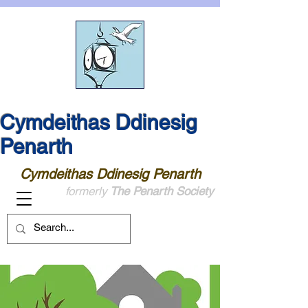
Cymdeithas Ddinesig
Penarth
Cymdeithas Ddinesig Penarth
formerly
The Penarth Society