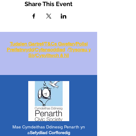
Share This Event
Tudalen Gartref
/
T&Cs Gwefan
/
Polisi
Preifatrwydd
/
Cyfansoddiad
/
Trysorau y
Sir
/
Cysylltwch â Ni
Mae Cymdeithas Ddinesig Penarth yn
a
Sefydliad Corfforedig