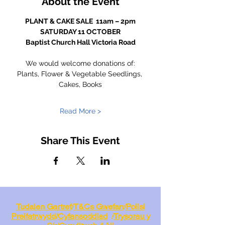
About the Event
PLANT & CAKE SALE  11am – 2pm
SATURDAY 11 OCTOBER
Baptist Church Hall Victoria Road
We would welcome donations of:
Plants, Flower & Vegetable Seedlings, 
Cakes, Books
Read More >
Share This Event
Tudalen Gartref
/
T&Cs Gwefan
/
Polisi
Preifatrwydd
/
Cyfansoddiad
/
Trysorau y