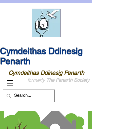
Cymdeithas Ddinesig
Penarth
Cymdeithas Ddinesig Penarth
formerly
The Penarth Society