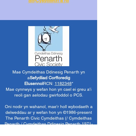
Sir
/
Cysylltwch â Ni
Mae Cymdeithas Ddinesig Penarth yn
a
Sefydliad Corfforedig
Elusennol
RCN:
1182348
*
Mae cynnwys y wefan hon yn cael ei greu a'i
reoli gan aelodau gwirfoddol o PCS.
Oni nodir yn wahanol, mae'r holl wybodaeth a
delweddau ar y wefan hon yn ©1986-present
The Penarth Civic
Cymdeithas (/ Cymdeithas
Penarth / Cymdeithas Ddinesig Penarth
1971-
1986)
neu wedi eu caffael neu eu rhoi
i'r
Llyfrgelloedd Lluniau ac Archifau PCS
i'w