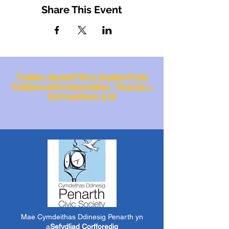
Share This Event
Tudalen Gartref
/
T&Cs Gwefan
/
Polisi
Preifatrwydd
/
Cyfansoddiad
/
Trysorau y
Sir
/
Cysylltwch â Ni
Mae Cymdeithas Ddinesig Penarth yn
a
Sefydliad Corfforedig