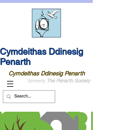
Cymdeithas Ddinesig
Penarth
Cymdeithas Ddinesig Penarth
formerly
The Penarth Society