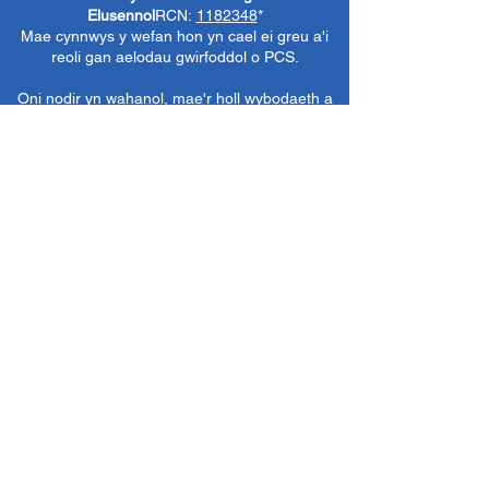
Elusennol
RCN:
1182348
*
Mae cynnwys y wefan hon yn cael ei greu a'i
reoli gan aelodau gwirfoddol o PCS.
Oni nodir yn wahanol, mae'r holl wybodaeth a
delweddau ar y wefan hon yn ©1986-present
The Penarth Civic
Cymdeithas (/ Cymdeithas
Penarth / Cymdeithas Ddinesig Penarth
1971-
1986)
neu wedi eu caffael neu eu rhoi
i'r
Llyfrgelloedd Lluniau ac Archifau PCS
i'w
defnyddio gennym ni fel y gwelwn yn dda. Ni
chaniateir unrhyw ddefnydd mewn cyfryngau
eraill nac atgynhyrchu heb ganiatâd ymlaen
llaw. Cedwir pob hawl gan ffynonellau priodol
lle bo'n berthnasol.
*
Nid yw Cymdeithas Ddinesig Penarth yn
gyfrifol am gynnwys gwefannau allanol,
dogfennau neu eitemau eraill nad oes gennym
reolaeth benodol drostynt ond yn dewis cysylltu
â nhw yn ddidwyll.