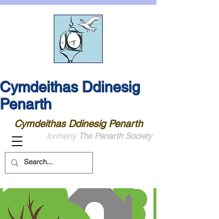
Cymdeithas Ddinesig
Penarth
Cymdeithas Ddinesig Penarth
formerly
The Penarth Society