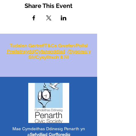
Share This Event
Tudalen Gartref
/
T&Cs Gwefan
/
Polisi
Preifatrwydd
/
Cyfansoddiad
/
Trysorau y
Sir
/
Cysylltwch â Ni
Mae Cymdeithas Ddinesig Penarth yn
a
Sefydliad Corfforedig