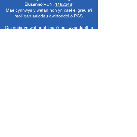
Elusennol
RCN:
1182348
*
Mae cynnwys y wefan hon yn cael ei greu a'i
reoli gan aelodau gwirfoddol o PCS.
Oni nodir yn wahanol, mae'r holl wybodaeth a
delweddau ar y wefan hon yn ©1986-present
The Penarth Civic
Cymdeithas (/ Cymdeithas
Penarth / Cymdeithas Ddinesig Penarth
1971-
1986)
neu wedi eu caffael neu eu rhoi
i'r
Llyfrgelloedd Lluniau ac Archifau PCS
i'w
defnyddio gennym ni fel y gwelwn yn dda. Ni
chaniateir unrhyw ddefnydd mewn cyfryngau
eraill nac atgynhyrchu heb ganiatâd ymlaen
llaw. Cedwir pob hawl gan ffynonellau priodol
lle bo'n berthnasol.
*
Nid yw Cymdeithas Ddinesig Penarth yn
gyfrifol am gynnwys gwefannau allanol,
dogfennau neu eitemau eraill nad oes gennym
reolaeth benodol drostynt ond yn dewis cysylltu
â nhw yn ddidwyll.