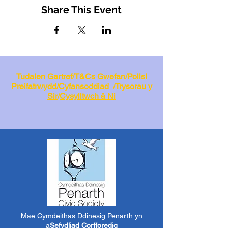
Share This Event
Tudalen Gartref
/
T&Cs Gwefan
/
Polisi
Preifatrwydd
/
Cyfansoddiad
/
Trysorau y
Sir
/
Cysylltwch â Ni
Mae Cymdeithas Ddinesig Penarth yn
a
Sefydliad Corfforedig