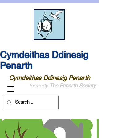
Cymdeithas Ddinesig
Penarth
Cymdeithas Ddinesig Penarth
formerly
The Penarth Society