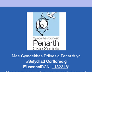
Mae Cymdeithas Ddinesig Penarth yn
a
Sefydliad Corfforedig
Elusennol
RCN:
1182348
*
Mae cynnwys y wefan hon yn cael ei greu a'i
reoli gan aelodau gwirfoddol o PCS.
Oni nodir yn wahanol, mae'r holl wybodaeth a
delweddau ar y wefan hon yn ©1986-present
The Penarth Civic
Cymdeithas (/ Cymdeithas
Penarth / Cymdeithas Ddinesig Penarth
1971-
1986)
neu wedi eu caffael neu eu rhoi
i'r
Llyfrgelloedd Lluniau ac Archifau PCS
i'w
defnyddio gennym ni fel y gwelwn yn dda. Ni
chaniateir unrhyw ddefnydd mewn cyfryngau