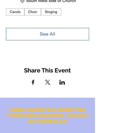
South West side of Church
Carols
Choir
Singing
See All
Share This Event
Tudalen Gartref
/
T&Cs Gwefan
/
Polisi
Preifatrwydd
/
Cyfansoddiad
/
Trysorau y
Sir
/
Cysylltwch â Ni