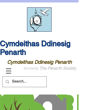
Cymdeithas Ddinesig
Penarth
Cymdeithas Ddinesig Penarth
formerly
The Penarth Society