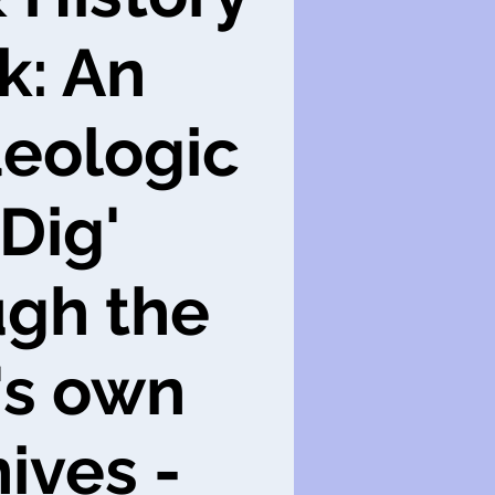
k: An
aeologic
 Dig'
ugh the
's own
ives -