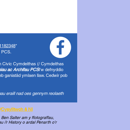
1182348
*
o PCS.
h Civic
Cymdeithas (/ Cymdeithas
uniau ac Archifau PCS
i'w defnyddio
eb ganiatâd ymlaen llaw. Cedwir pob
au eraill nad oes gennym reolaeth
/
Cysylltwch â Ni
Ben Salter am y ffotograffau,
i’r History o ardal Penarth o'r