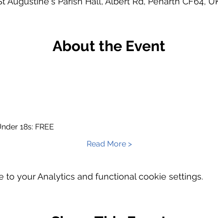
St Augustine's Parish Hall, Albert Rd, Penarth CF64, U
About the Event
nder 18s: FREE
Read More >
o your Analytics and functional cookie settings.