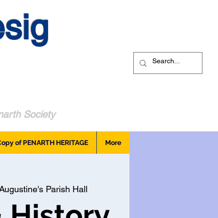
sig
arth Society
Copy of PENARTH HERITAGE
More
Augustine's Parish Hall
 History