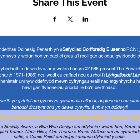
Share This Event
eithas Ddinesig Penarth yn a
Sefydliad Corfforedig Elusennol
RCN:
ynnwys y wefan hon yn cael ei greu a'i reoli gan aelodau gwirfoddol 
 wybodaeth a delweddau ar y wefan hon yn ©1986-present The Penart
arth 1971-1986) neu wedi eu caffael neu eu rhoi i'r
Llyfrgelloedd Ll
chaniateir unrhyw ddefnydd mewn cyfryngau eraill nac atgynhyrchu h
hawl gan ffynonellau priodol lle bo'n berthnasol.
rth yn gyfrifol am gynnwys gwefannau allanol, dogfennau neu eitem
benodol drostynt ond yn dewis cysylltu â nhw yn ddidwyll.
T&Cs Gwefan
/
Polisi Preifatrwydd
/
Cyfansoddiad
/
Trysorau y Sir
o Socially Aware, a Blue Web Design am ddylunio’r wefan hon, Sarah a 
aid Tramor, Chris Riley, Alan Thorne a Bruce Wallace am eu cyfraniadau 
safle, a Comic Relief am helpu i ariannu dyluniad y safle.