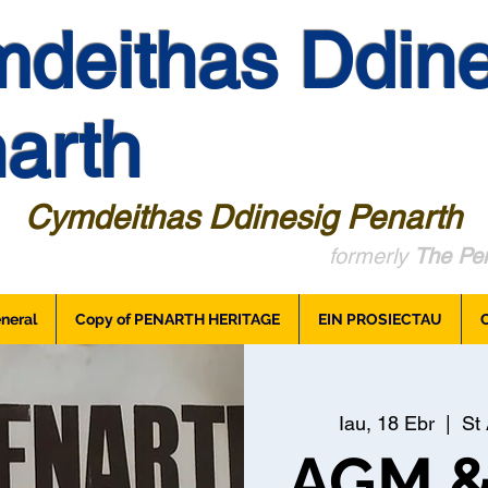
deithas Ddine
arth
Cymdeithas Ddinesig Penarth
formerly
The Pen
neral
Copy of PENARTH HERITAGE
EIN PROSIECTAU
Iau, 18 Ebr
  |  
St 
AGM &