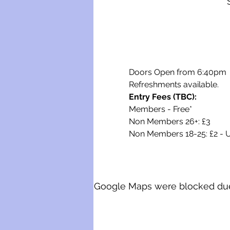
Doors Open from 6:40pm
Refreshments available.
Entry Fees (TBC):
Members - Free*
Non Members 26+: £3
Non Members 18-25: £2 - U
Google Maps were blocked due t