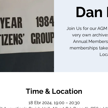
Dan
Join Us for our AGM 
very own archives
Annual Members
memberships taken
Loca
Time & Location
18 Ebr 2024, 19:00 – 20:30