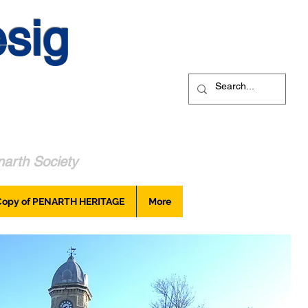
sig
arth Society
Copy of PENARTH HERITAGE
More