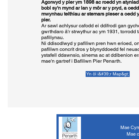
Agorwyd y pier ym 1898 ac roedd yn atyniad
bobl sy'n mynd ar lan y môr ar y pryd, a oed
mwynhau teithiau ar stemars pleser a oedd y
pier.
Ar sawl achlysur cafodd ei ddifrodi gan gyc
gwrthdaro â'r strwythur ac ym 1931, torrodd t
pafiliynau.
Ni ddisodlwyd y pafiliwn pren hwn erioed, 
pafiliwn concrit dros y blynyddoedd fel neu
ystafell ddawnsio, sinema ac at ddibenion era
mae'n gartref i Bafiliwn Pier Penarth.
Yn ôl i&#39;r Map&gt;
Mae Cymd
Mae c