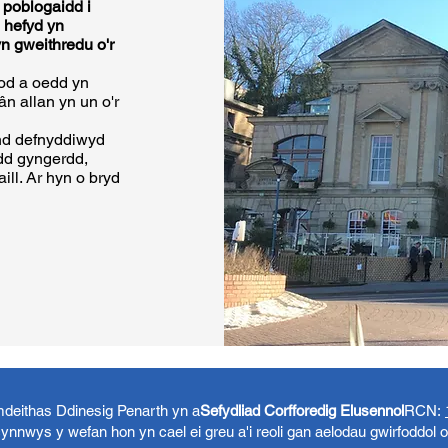
 poblogaidd i
d hefyd yn
n gweithredu o'r
hod a oedd yn
ân allan yn un o'r
ond defnyddiwyd
add gyngerdd,
ill. Ar hyn o bryd
eithas Ddinesig Penarth yn a
Sefydliad Corfforedig Elusennol
RCN:
ynnwys y wefan hon yn cael ei greu a'i reoli gan aelodau gwirfoddol 