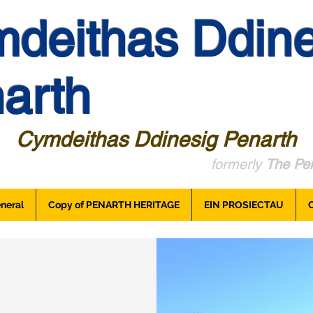
deithas Ddine
arth
Cymdeithas Ddinesig Penarth
formerly
The Pen
neral
Copy of PENARTH HERITAGE
EIN PROSIECTAU