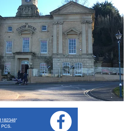
1182348
*
o PCS.