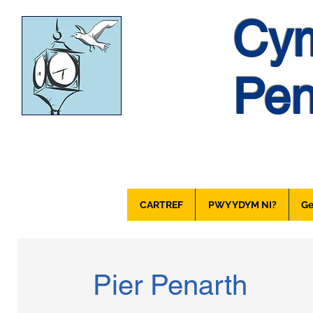
Cym
Pen
CARTREF
PWY YDYM NI?
Ge
Pier Penarth