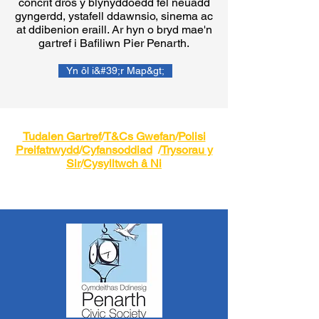
concrit dros y blynyddoedd fel neuadd
gyngerdd, ystafell ddawnsio, sinema ac
at ddibenion eraill. Ar hyn o bryd mae'n
gartref i Bafiliwn Pier Penarth.
Yn ôl i&#39;r Map&gt;
Tudalen Gartref
/
T&Cs Gwefan
/
Polisi
Preifatrwydd
/
Cyfansoddiad
/
Trysorau y
Sir
/
Cysylltwch â Ni