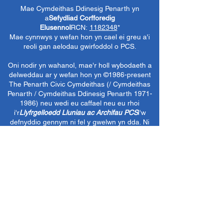
Mae Cymdeithas Ddinesig Penarth yn
a
Sefydliad Corfforedig
Elusennol
RCN:
1182348
*
Mae cynnwys y wefan hon yn cael ei greu a'i
reoli gan aelodau gwirfoddol o PCS.
Oni nodir yn wahanol, mae'r holl wybodaeth a
delweddau ar y wefan hon yn ©1986-present
The Penarth Civic
Cymdeithas (/ Cymdeithas
Penarth / Cymdeithas Ddinesig Penarth
1971-
1986)
neu wedi eu caffael neu eu rhoi
i'r
Llyfrgelloedd Lluniau ac Archifau PCS
i'w
defnyddio gennym ni fel y gwelwn yn dda. Ni
chaniateir unrhyw ddefnydd mewn cyfryngau
eraill nac atgynhyrchu heb ganiatâd ymlaen
llaw. Cedwir pob hawl gan ffynonellau priodol
lle bo'n berthnasol.
*
Nid yw Cymdeithas Ddinesig Penarth yn
gyfrifol am gynnwys gwefannau allanol,
dogfennau neu eitemau eraill nad oes gennym
reolaeth benodol drostynt ond yn dewis cysylltu
â nhw yn ddidwyll.