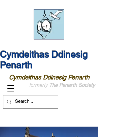
Cymdeithas Ddinesig
Penarth
Cymdeithas Ddinesig Penarth
formerly
The Penarth Society