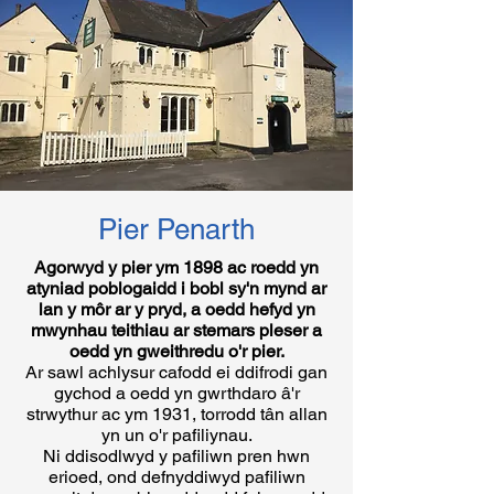
Pier Penarth
Agorwyd y pier ym 1898 ac roedd yn
atyniad poblogaidd i bobl sy'n mynd ar
lan y môr ar y pryd, a oedd hefyd yn
mwynhau teithiau ar stemars pleser a
oedd yn gweithredu o'r pier.
Ar sawl achlysur cafodd ei ddifrodi gan
gychod a oedd yn gwrthdaro â'r
strwythur ac ym 1931, torrodd tân allan
yn un o'r pafiliynau.
Ni ddisodlwyd y pafiliwn pren hwn
erioed, ond defnyddiwyd pafiliwn